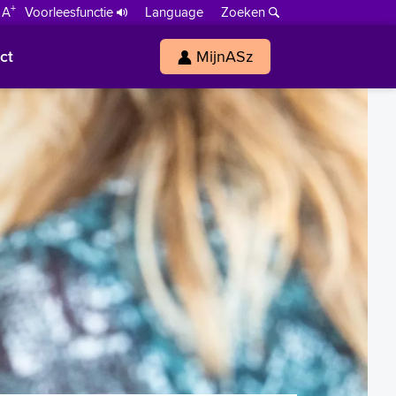
+
 A
Voorleesfunctie
Language
Zoeken
ct
MijnASz
s
h