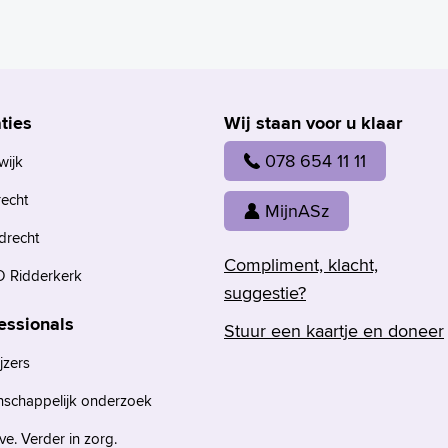
ties
Wij staan voor u klaar
078 654 11 11
wijk
recht
MijnASz
drecht
Compliment, klacht,
 Ridderkerk
suggestie?
essionals
Stuur een kaartje en doneer
jzers
nschappelijk onderzoek
e. Verder in zorg.