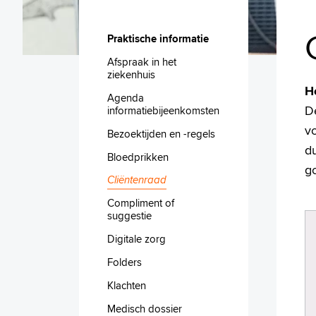
Praktische informatie
Afspraak in het
ziekenhuis
He
Agenda
De
informatiebijeenkomsten
vo
Bezoektijden en -regels
du
Bloedprikken
g
Cliëntenraad
Compliment of
suggestie
Digitale zorg
Folders
Klachten
Medisch dossier