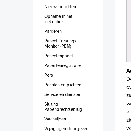
Nieuwsberichten
Opname in het
ziekenhuis
Parkeren
Patiënt Ervarings
Monitor (PEM)
Patiëntenpanel
Patiëntenregistratie
A
Pers
D
Rechten en plichten
ov
Service en diensten
z
wi
Sluiting
Papendrechtsebrug
e
Wachttijden
z
v
Wijzigingen doorgeven