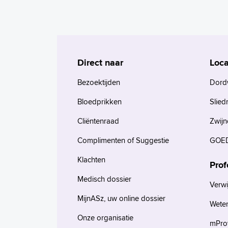
Direct naar
Loca
Bezoektijden
Dord
Bloedprikken
Slied
Cliëntenraad
Zwijn
Complimenten of Suggestie
GOED
Klachten
Prof
Medisch dossier
Verwi
MijnASz, uw online dossier
Wete
Onze organisatie
mProv