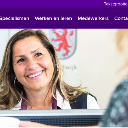
Tekstgrootte
English
Specialismen
Werken en leren
Medewerkers
Conta
Françai
Polski
Türkçe
Arabisc