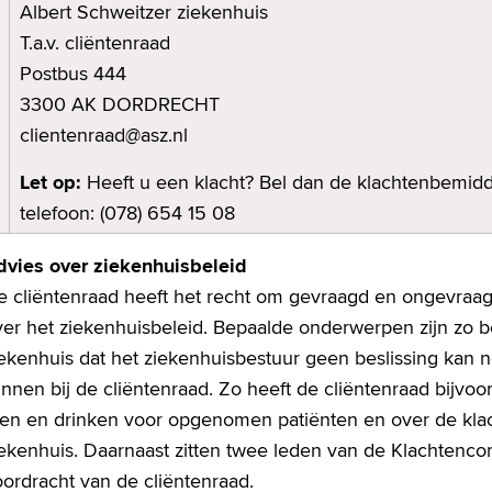
Albert Schweitzer ziekenhuis
T.a.v. cliëntenraad
Postbus 444
3300 AK DORDRECHT
clientenraad@asz.nl
Let op:
Heeft u een klacht? Bel dan de klachtenbemidd
telefoon: (078) 654 15 08
dvies over ziekenhuisbeleid
e cliëntenraad heeft het recht om gevraagd en ongevraag
er het ziekenhuisbeleid. Bepaalde onderwerpen zijn zo be
iekenhuis dat het ziekenhuisbestuur geen beslissing kan 
nnen bij de cliëntenraad. Zo heeft de cliëntenraad bijvoo
ten en drinken voor opgenomen patiënten en over de kla
iekenhuis. Daarnaast zitten twee leden van de Klachtenco
oordracht van de cliëntenraad.