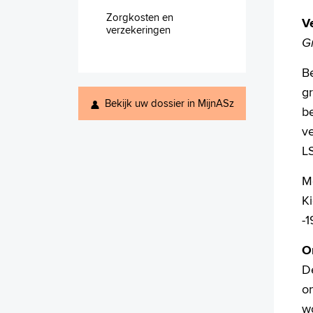
Zorgkosten en
V
verzekeringen
G
Be
gr
Bekijk uw dossier in MijnASz
be
ve
L
M
K
-
O
De
on
wo