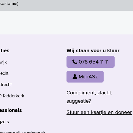
sostomie)
ties
Wij staan voor u klaar
078 654 11 11
wijk
recht
MijnASz
drecht
Compliment, klacht,
 Ridderkerk
suggestie?
essionals
Stuur een kaartje en doneer
jzers
nschappelijk onderzoek