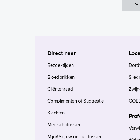
va
Direct naar
Loca
Bezoektijden
Dord
Bloedprikken
Slied
Cliëntenraad
Zwijn
Complimenten of Suggestie
GOED
Klachten
Prof
Medisch dossier
Verwi
MijnASz, uw online dossier
Wete