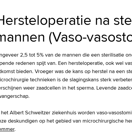
Hersteloperatie na steri
mannen (Vaso-vasost
ngeveer 2,5 tot 5% van de mannen die een sterilisatie on
opende redenen spijt van. Een hersteloperatie, ook wel 
tkomst bieden. Vroeger was de kans op herstel na een ste
icrochirurgie technieken is de slagingskans sterk verbet
erschijnen weer zaadcellen in het sperma. Levende zaadc
wangerschap.
n het Albert Schweitzer ziekenhuis worden vaso-vasostom
nze deskundigen op het gebied van microchirurgische hers
emmer
.