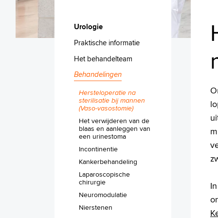
Urologie
Praktische informatie
Het behandelteam
Behandelingen
O
Hersteloperatie na
sterilisatie bij mannen
l
(Vaso-vasostomie)
ui
Het verwijderen van de
blaas en aanleggen van
m
een urinestoma
v
Incontinentie
z
Kankerbehandeling
Laparoscopische
chirurgie
I
Neuromodulatie
o
Nierstenen
K