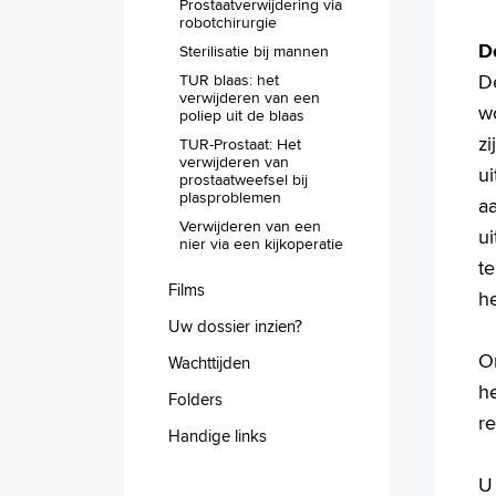
Prostaatverwijdering via
robotchirurgie
D
Sterilisatie bij mannen
D
TUR blaas: het
verwijderen van een
wo
poliep uit de blaas
z
TUR-Prostaat: Het
verwijderen van
u
prostaatweefsel bij
plasproblemen
aa
Verwijderen van een
ui
nier via een kijkoperatie
t
Films
h
Uw dossier inzien?
O
Wachttijden
h
Folders
r
Handige links
U 