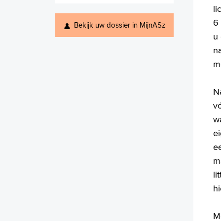
li
6
Bekijk uw dossier in MijnASz
u 
n
m
Na
vó
w
ei
ee
m
li
hi
Me