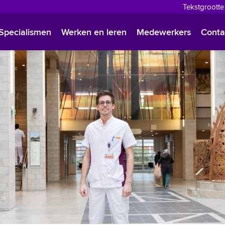
Tekstgrootte
English
Specialismen
Werken en leren
Medewerkers
Conta
Françai
Polski
Türkçe
Arabisc