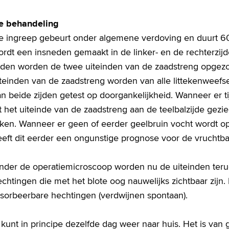
e behandeling
e ingreep gebeurt onder algemene verdoving en duurt 60
rdt een insneden gemaakt in de linker- en de rechterzijd
ijden worden de twee uiteinden van de zaadstreng opgezo
iteinden van de zaadstreng worden van alle littekenweefs
n beide zijden getest op doorgankelijkheid. Wanneer er t
t het uiteinde van de zaadstreng aan de teelbalzijde gezi
eken. Wanneer er geen of eerder geelbruin vocht wordt op
eeft dit eerder een ongunstige prognose voor de vruchtba
nder de operatiemicroscoop worden nu de uiteinden teru
echtingen die met het blote oog nauwelijks zichtbaar zij
esorbeerbare hechtingen (verdwijnen spontaan).
kunt in principe dezelfde dag weer naar huis. Het is van