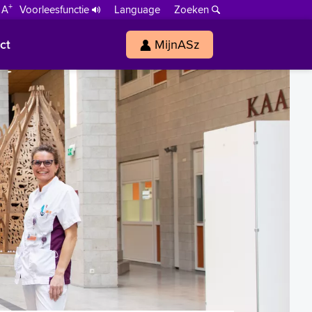
+
 A
Voorleesfunctie
Language
Zoeken
ct
MijnASz
s
h