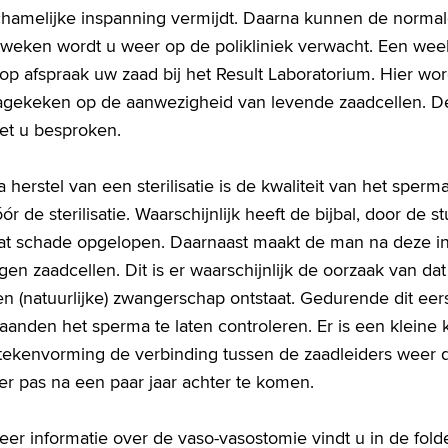
chamelijke inspanning vermijdt. Daarna kunnen de normale
 weken wordt u weer op de polikliniek verwacht. Een wee
op afspraak uw zaad bij het Result Laboratorium. Hier wo
agekeken op de aanwezigheid van levende zaadcellen. De 
et u besproken.
 herstel van een sterilisatie is de kwaliteit van het sp
ór de sterilisatie. Waarschijnlijk heeft de bijbal, door de s
at schade opgelopen. Daarnaast maakt de man na deze ing
gen zaadcellen. Dit is er waarschijnlijk de oorzaak van d
n (natuurlijke) zwangerschap ontstaat. Gedurende dit eerst
aanden het sperma te laten controleren. Er is een kleine
ttekenvorming de verbinding tussen de zaadleiders weer di
er pas na een paar jaar achter te komen.
er informatie over de vaso-vasostomie vindt u in de fold