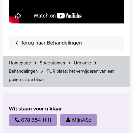
MijnASz
Terug naar Behandelingen
Verwijzers
Wetenschappelijk onderzoek
Homepage
Specialismen
Urologie
+
Tekstgrootte A
Behandelingen
TUR blaas: het verwijderen van een
Voorleesfunctie
poliep uit de blaas
Language
Zoeken
English
Wij staan voor u klaar
Français
078 654 11 11
MijnASz
Polski
Türkçe