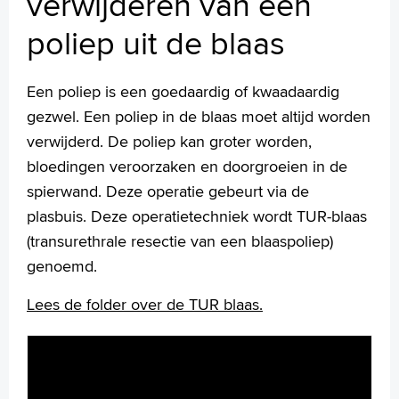
verwijderen van een
TUR blaas: het verwijderen van een poliep uit de blaas
poliep uit de blaas
TUR-Prostaat: Het verwijderen van prostaatweefsel bij
plasproblemen
Verwijderen van een nier via een kijkoperatie
Een poliep is een goedaardig of kwaadaardig
Films
gezwel. Een poliep in de blaas moet altijd worden
Uw dossier inzien?
verwijderd. De poliep kan groter worden,
Wachttijden
bloedingen veroorzaken en doorgroeien in de
Folders
spierwand. Deze operatie gebeurt via de
Handige links
plasbuis. Deze operatietechniek wordt TUR-blaas
(transurethrale resectie van een blaaspoliep)
genoemd.
Homepage
Praktische informatie
Lees de folder over de TUR blaas.
Specialismen
Werken en leren
Medewerkers
Contact