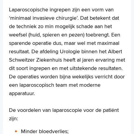
Laparoscopische ingrepen zijn een vorm van
MijnASz
‘minimaal invasieve chirurgie’. Dat betekent dat
de techniek zo min mogelijk schade aan het
weefsel (huid, spieren en pezen) toebrengt. Een
sparende operatie dus, maar wel met maximaal
Verwijzers
resultaat. De afdeling Urologie binnen het Albert
Wetenschappelijk onderzoek
Schweitzer Ziekenhuis heeft al jaren ervaring met
+
dit soort ingrepen en met uitstekende resultaten.
Tekstgrootte A
De operaties worden bijna wekelijks verricht door
Voorleesfunctie
een laparoscopisch team met moderne
Language
apparatuur.
Zoeken
English
De voordelen van laparoscopie voor de patiënt
Français
zijn:
Polski
Minder bloedverlies;
Türkçe