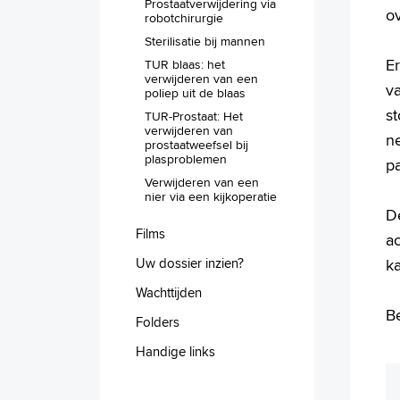
Prostaatverwijdering via
ov
robotchirurgie
Sterilisatie bij mannen
Er
TUR blaas: het
verwijderen van een
va
poliep uit de blaas
s
TUR-Prostaat: Het
verwijderen van
n
prostaatweefsel bij
plasproblemen
pa
Verwijderen van een
nier via een kijkoperatie
De
Films
a
Uw dossier inzien?
ka
Wachttijden
B
Folders
Handige links