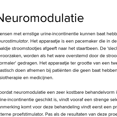
Neuromodulatie
ensen met ernstige urine-incontinentie kunnen baat hebb
eurostimulator
. Het apparaatje is een pacemaker die in de
aldje stroomstootjes afgeeft naar het staartbeen. De 'slec
eroorzaken, worden als het ware overstemd door de stroom
normaler' gedragen. Het apparaatje ter grootte van een t
rastisch doen afnemen bij patiënten die geen baat hebben
siotherapie en medicijnen.
oordat neuromodulatie een zeer kostbare behandelvorm is
ine-incontinentie geschikt is, vindt vooraf een strenge sele
anmerking komt voor deze behandeling vindt eerst een p
terne proefstimulator. Pas als de resultaten van deze pro