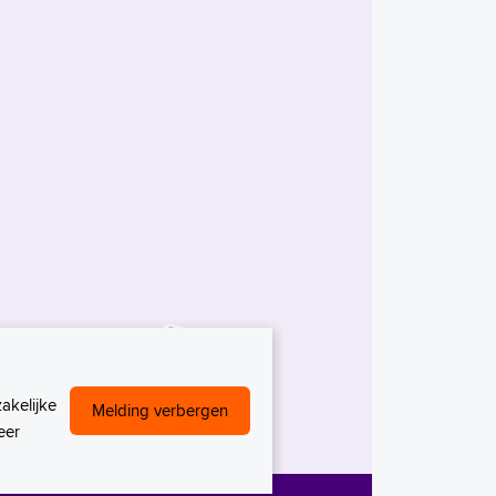
akelijke
Melding verbergen
eer