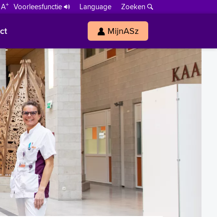
+
 A
Voorleesfunctie
Language
Zoeken
ct
MijnASz
s
h