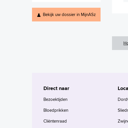
Bekijk uw dossier in MijnASz
H
Direct naar
Loca
Bezoektijden
Dord
Bloedprikken
Slied
Cliëntenraad
Zwijn