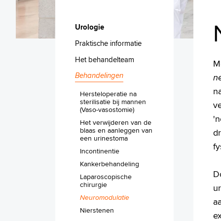
Urologie
Praktische informatie
Het behandelteam
M
Behandelingen
n
na
Hersteloperatie na
sterilisatie bij mannen
v
(Vaso-vasostomie)
'
Het verwijderen van de
blaas en aanleggen van
d
een urinestoma
fy
Incontinentie
Kankerbehandeling
D
Laparoscopische
chirurgie
ur
Neuromodulatie
a
Nierstenen
ex