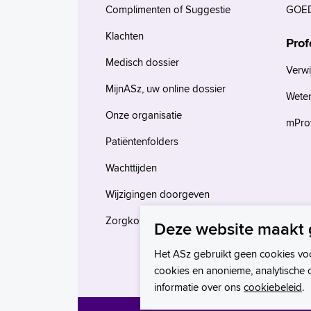
Complimenten of Suggestie
GOED
Klachten
Prof
Medisch dossier
Verwi
MijnASz, uw online dossier
Wete
Onze organisatie
mProv
Patiëntenfolders
Wachttijden
Wijzigingen doorgeven
Zorgkosten en verzekeringen
Deze website maakt 
Het ASz gebruikt geen cookies vo
cookies en anonieme, analytische 
informatie over ons
cookiebeleid
.