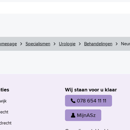
omepage
Specialismen
Urologie
Behandelingen
Neur
ties
Wij staan voor u klaar
078 654 11 11
wijk
recht
MijnASz
drecht