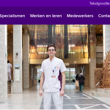
Tekstgrootte
English
Specialismen
Werken en leren
Medewerkers
Conta
Françai
Polski
Türkçe
Arabisc