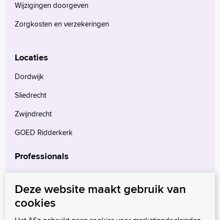
Français
Wijzigingen doorgeven
Polski
Zorgkosten en verzekeringen
Türkçe
Arabisch
Locaties
Dordwijk
Sliedrecht
Zwijndrecht
GOED Ridderkerk
Professionals
Verwijzers
Deze website maakt gebruik van
Wetenschappelijk onderzoek
cookies
mProve. Verder in zorg.