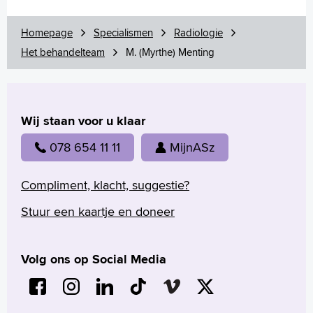
M. (Myrthe) Menting
N. (Nienke) Katier
Homepage
Specialismen
Radiologie
R.K. (Remmert) Storm
Het behandelteam
M. (Myrthe) Menting
P.H.M. (Pieter) van der Valk
S.R. (Stephan) Koene
Onderzoeken
Contrastmiddelen en medicatie
Wij staan voor u klaar
Is röntgenstraling gevaarlijk voor mij?
078 654 11 11
MijnASz
Zwangerschap
Breast Clinic
Compliment, klacht, suggestie?
Wachttijden
Folders
Stuur een kaartje en doneer
Volg ons op Social Media
Homepage
Praktische informatie
Specialismen