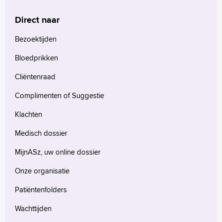
Werken en leren
Medewerkers
Direct naar
Contact
Bezoektijden
MijnASz
Bloedprikken
Cliëntenraad
Complimenten of Suggestie
Verwijzers
Klachten
Wetenschappelijk onderzoek
Medisch dossier
+
Tekstgrootte A
MijnASz, uw online dossier
Voorleesfunctie
Onze organisatie
Language
Patiëntenfolders
Zoeken
Wachttijden
English