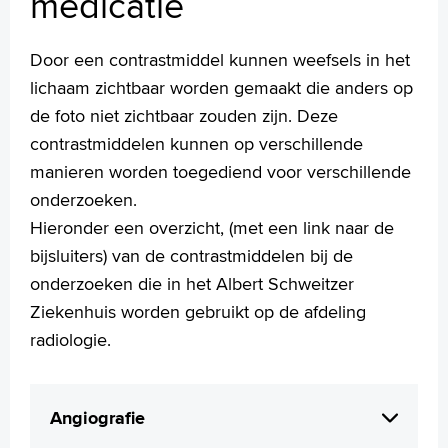
medicatie
Praktische informatie
Specialismen
Werken en leren
Door een contrastmiddel kunnen weefsels in het
Medewerkers
lichaam zichtbaar worden gemaakt die anders op
Contact
de foto niet zichtbaar zouden zijn. Deze
contrastmiddelen kunnen op verschillende
MijnASz
manieren worden toegediend voor verschillende
onderzoeken.
Hieronder een overzicht, (met een link naar de
bijsluiters) van de contrastmiddelen bij de
Verwijzers
onderzoeken die in het Albert Schweitzer
Wetenschappelijk onderzoek
Ziekenhuis worden gebruikt op de afdeling
radiologie.
+
Tekstgrootte A
Voorleesfunctie
Language
Angiografie
Zoeken