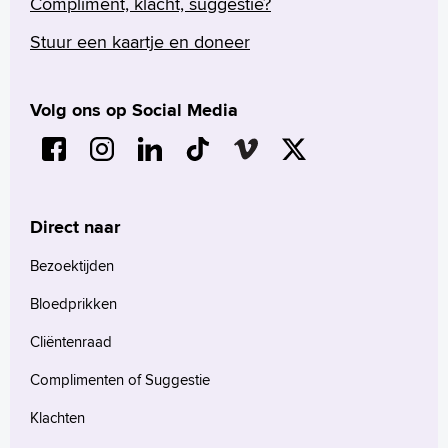
Compliment, klacht, suggestie?
verminderde nierfunctie nodig. In een
genees- of contractmiddel invullen om de
landelijke richtlijn staat wanneer dit nodig is.
bijsluiter op te vragen.
Stuur een kaartje en doneer
De landelijke richtlijn kunt u hier lezen.
Volg ons op Social Media
Direct naar
Bezoektijden
Bloedprikken
Cliëntenraad
Complimenten of Suggestie
Klachten