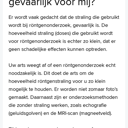
gevaarlijk voor mij?
Praktische informatie
Specialismen
Werken en leren
Er wordt vaak gedacht dat de straling die gebruikt
Medewerkers
wordt bij röntgenonderzoek, gevaarlijk is. De
Contact
hoeveelheid straling (doses) die gebruikt wordt
voor röntgenonderzoek is echter zo klein, dat er
MijnASz
geen schadelijke effecten kunnen optreden.
Uw arts weegt af of een röntgenonderzoek echt
noodzakelijk is. Dit doet de arts om de
Verwijzers
hoeveelheid röntgenstraling voor u zo klein
Wetenschappelijk onderzoek
mogelijk te houden. Er worden niet zomaar foto’s
gemaakt. Daarnaast zijn er onderzoeksmethoden
+
Tekstgrootte A
die zonder straling werken, zoals echografie
Voorleesfunctie
(geluidsgolven) en de MRI-scan (magneetveld).
Language
Zoeken