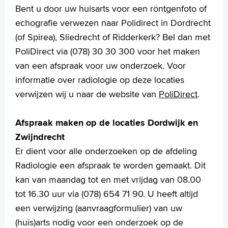
Praktische informatie
Bent u door uw huisarts voor een röntgenfoto of
Specialismen
echografie verwezen naar Polidirect in Dordrecht
Werken en leren
(of Spirea), Sliedrecht of Ridderkerk? Bel dan met
Medewerkers
PoliDirect via (078) 30 30 300 voor het maken
Contact
van een afspraak voor uw onderzoek. Voor
informatie over radiologie op deze locaties
MijnASz
verwijzen wij u naar de website van
PoliDirect
.
Afspraak maken op de locaties Dordwijk en
Zwijndrecht
Verwijzers
Er dient voor alle onderzoeken op de afdeling
Wetenschappelijk onderzoek
Radiologie een afspraak te worden gemaakt. Dit
+
Tekstgrootte A
kan van maandag tot en met vrijdag van 08.00
Voorleesfunctie
tot 16.30 uur via (078) 654 71 90. U heeft altijd
Language
een verwijzing (aanvraagformulier) van uw
Zoeken
(huis)arts nodig voor een onderzoek op de