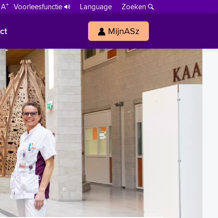
+
 A
Voorleesfunctie
Language
Zoeken
ct
MijnASz
s
h