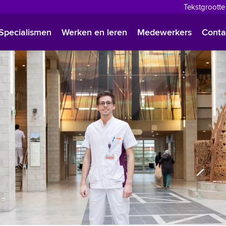
Tekstgrootte
English
Specialismen
Werken en leren
Medewerkers
Conta
Françai
Polski
Türkçe
Arabisc