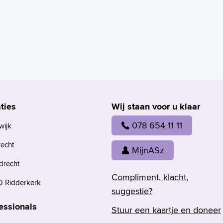
ties
Wij staan voor u klaar
078 654 11 11
wijk
recht
MijnASz
drecht
Compliment, klacht,
 Ridderkerk
suggestie?
essionals
Stuur een kaartje en doneer