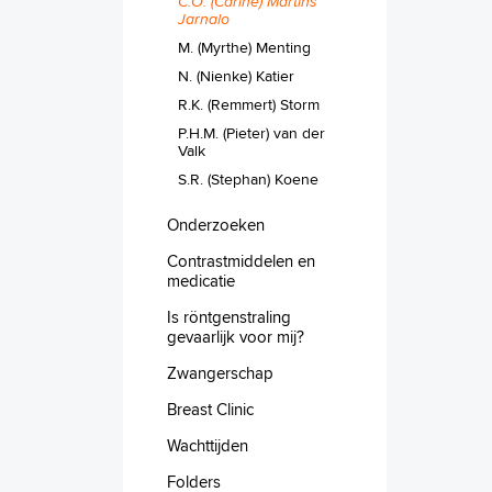
C.O. (Carine) Martins
Jarnalo
M. (Myrthe) Menting
N. (Nienke) Katier
R.K. (Remmert) Storm
P.H.M. (Pieter) van der
Valk
S.R. (Stephan) Koene
Onderzoeken
Contrastmiddelen en
medicatie
Is röntgenstraling
gevaarlijk voor mij?
Zwangerschap
Breast Clinic
Wachttijden
Folders