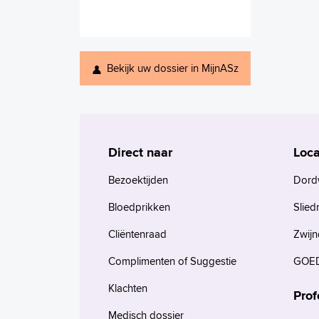
Bekijk uw dossier in MijnASz
Direct naar
Loca
Bezoektijden
Dord
Bloedprikken
Slied
Cliëntenraad
Zwijn
Complimenten of Suggestie
GOED
Klachten
Prof
Medisch dossier