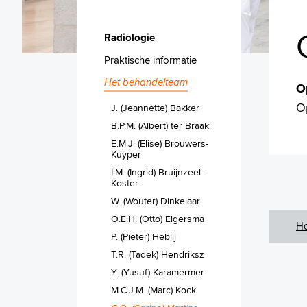
Radiologie
Praktische informatie
Het behandelteam
O
O
J. (Jeannette) Bakker
B.P.M. (Albert) ter Braak
E.M.J. (Elise) Brouwers-
Kuyper
I.M. (Ingrid) Bruijnzeel -
Koster
W. (Wouter) Dinkelaar
O.E.H. (Otto) Elgersma
H
P. (Pieter) Heblij
T.R. (Tadek) Hendriksz
Y. (Yusuf) Karamermer
M.C.J.M. (Marc) Kock