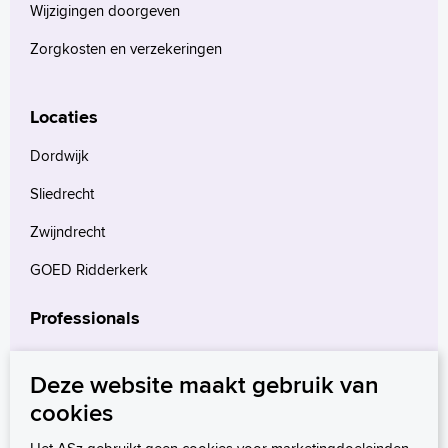
Français
Wijzigingen doorgeven
Polski
Zorgkosten en verzekeringen
Türkçe
Arabisch
Locaties
Dordwijk
Sliedrecht
Zwijndrecht
GOED Ridderkerk
Professionals
Verwijzers
Deze website maakt gebruik van
Wetenschappelijk onderzoek
cookies
mProve. Verder in zorg.