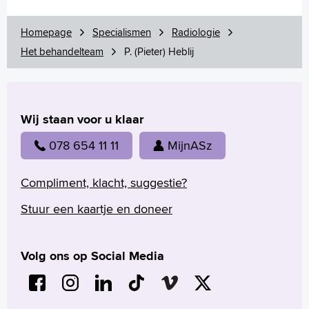
M. (Myrthe) Menting
N. (Nienke) Katier
Homepage
Specialismen
Radiologie
R.K. (Remmert) Storm
Het behandelteam
P. (Pieter) Heblij
P.H.M. (Pieter) van der Valk
S.R. (Stephan) Koene
Onderzoeken
Contrastmiddelen en medicatie
Wij staan voor u klaar
Is röntgenstraling gevaarlijk voor mij?
078 654 11 11
MijnASz
Zwangerschap
Breast Clinic
Compliment, klacht, suggestie?
Wachttijden
Folders
Stuur een kaartje en doneer
Volg ons op Social Media
Homepage
Praktische informatie
Specialismen