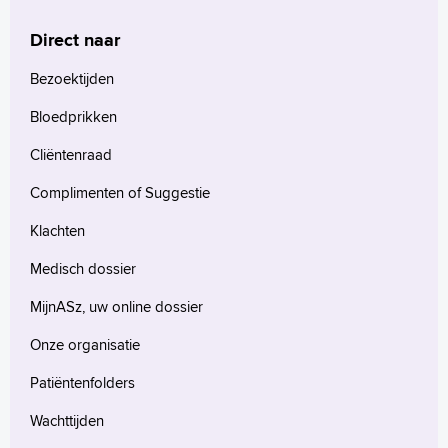
Werken en leren
Medewerkers
Direct naar
Contact
Bezoektijden
MijnASz
Bloedprikken
Cliëntenraad
Complimenten of Suggestie
Verwijzers
Klachten
Wetenschappelijk onderzoek
Medisch dossier
+
Tekstgrootte A
MijnASz, uw online dossier
Voorleesfunctie
Onze organisatie
Language
Patiëntenfolders
Zoeken
Wachttijden
English