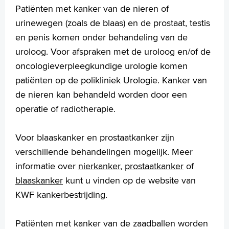
Patiënten met kanker van de nieren of
Voorlichtingsvideo's
urinewegen (zoals de blaas) en de prostaat, testis
Dagbehandeling
en penis komen onder behandeling van de
Verpleegafdeling
AYA-zorg
uroloog. Voor afspraken met de uroloog en/of de
Ondersteunings- en begeleidings- mogelijkheden
oncologieverpleegkundige urologie komen
Revalidatie
patiënten op de polikliniek Urologie. Kanker van
Infopunt, voor leven met en na kanker
de nieren kan behandeld worden door een
Uw dossier inzien?
operatie of radiotherapie.
Wachttijden
Oncologie en COVID-19
Folders
Voor blaaskanker en prostaatkanker zijn
Handige links
verschillende behandelingen mogelijk. Meer
informatie over
nierkanker
,
prostaatkanker
of
blaaskanker
kunt u vinden op de website van
Homepage
KWF kankerbestrijding.
Praktische informatie
Specialismen
Patiënten met kanker van de zaadballen worden