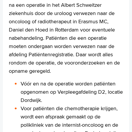
Werken en leren
na een operatie in het Albert Schweitzer
Medewerkers
ziekenhuis door de uroloog verwezen naar de
Contact
oncoloog of radiotherapeut in Erasmus MC
,
Daniel den Hoed
in Rotterdam
voor eventuele
MijnASz
nabehandeling. Patiënten die een operatie
moeten ondergaan worden verwezen naar de
afdeling Patiëntenregistratie. Daar wordt alles
rondom de operatie, de vooronderzoeken en de
Verwijzers
opname geregeld.
Wetenschappelijk onderzoek
Vóór en na de operatie worden patiënten
+
Tekstgrootte A
opgenomen op Verpleegafdeling D2, locatie
Voorleesfunctie
Dordwijk.
Language
Voor patiënten die chemotherapie krijgen,
Zoeken
wordt een afspraak gemaakt op de
polikliniek van de internist-oncoloog en de
English