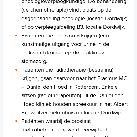
oncologieverpleegkundige. De behandeling
Français
(de chemotherapie) vindt plaats op de
Polski
dagbehandeling oncologie (locatie Dordwijk)
Türkçe
of op verpleegafdeling B3, locatie Dordwijk.
Arabisch
Patiënten die een stoma krijgen (een
kunstmatige uitgang voor urine in de
buikwand) komen op de polikliniek
stomazorg.
Patiënten die radiotherapie (bestraling)
krijgen, gaan daarvoor naar het Erasmus MC
– Daniël den Hoed in Rotterdam. Enkele
artsen (radiotherapeuten) uit de Daniel den
Hoed kliniek houden spreekuur in het Albert
Schweitzer ziekenhuis op locatie Dordwijk.
Patiënten waarbij de prostaat
met robotchirurgie wordt verwijderd,