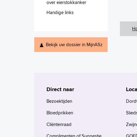
over eierstokkanker
Handige links
H
Bekijk uw dossier in MijnASz
Direct naar
Loca
Bezoektijden
Dord
Bloedprikken
Slied
Cliëntenraad
Zwijn
Complimenten of Suggestie
GOED