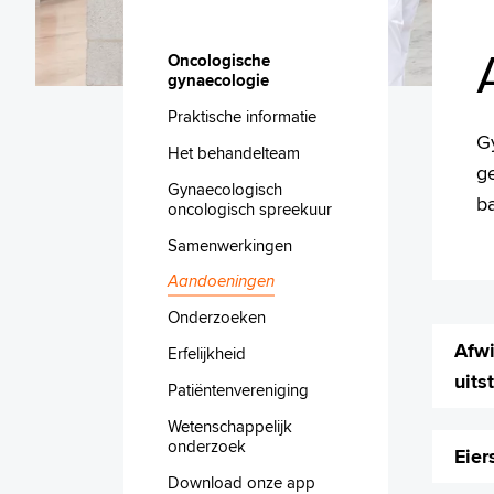
Oncologische
gynaecologie
Praktische informatie
G
Het behandelteam
g
Gynaecologisch
b
oncologisch spreekuur
Samenwerkingen
Aandoeningen
Onderzoeken
Afw
Erfelijkheid
uits
Patiëntenvereniging
Wetenschappelijk
onderzoek
Eier
Download onze app