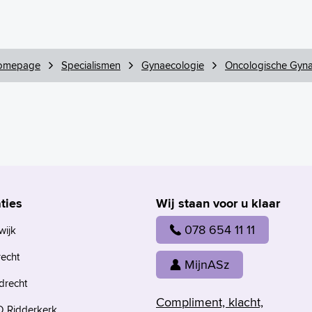
omepage
Specialismen
Gynaecologie
Oncologische Gyna
ties
Wij staan voor u klaar
078 654 11 11
wijk
recht
MijnASz
drecht
Compliment, klacht,
 Ridderkerk