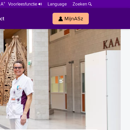
+
 A
Voorleesfunctie
Language
Zoeken
ct
MijnASz
s
h