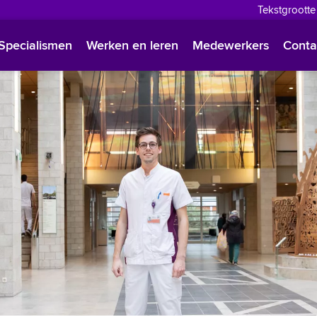
Tekstgrootte
English
Specialismen
Werken en leren
Medewerkers
Conta
Françai
Polski
Türkçe
Arabisc