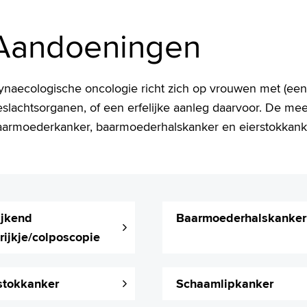
Aandoeningen
ynaecologische oncologie richt zich op vrouwen met (een
eslachtsorganen, of een erfelijke aanleg daarvoor. De m
aarmoederkanker, baarmoederhalskanker en eierstokkank
ijkend
Baarmoederhalskanker
trijkje/colposcopie
stokkanker
Schaamlipkanker