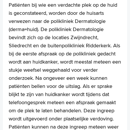
Patiënten bij wie een verdachte plek op de huid
Voorlichtingsvideo's
is geconstateerd, worden door de huisarts
Dagbehandeling
verwezen naar de polikliniek Dermatologie
Verpleegafdeling
AYA-zorg
(derma=huid). De polikliniek Dermatologie
Ondersteunings- en begeleidings- mogelijkheden
bevindt zich op de locaties Zwijndrecht,
Revalidatie
Sliedrecht en de buitenpolikliniek Ridderkerk. Als
Infopunt, voor leven met en na kanker
bij de eerste afspraak op de polikliniek gedacht
Uw dossier inzien?
wordt aan huidkanker, wordt meestal meteen een
Wachttijden
stukje weefsel weggehaald voor verder
Oncologie en COVID-19
Folders
onderzoek. Na ongeveer een week kunnen
Handige links
patiënten bellen voor de uitslag. Als er sprake
blijkt te zijn van huidkanker wordt tijdens dat
telefoongesprek meteen een afspraak gemaakt
Homepage
om de plek te laten behandelen. Deze ingreep
Praktische informatie
wordt uitgevoerd onder plaatselijke verdoving.
Specialismen
Patiënten kunnen na deze ingreep meteen weer