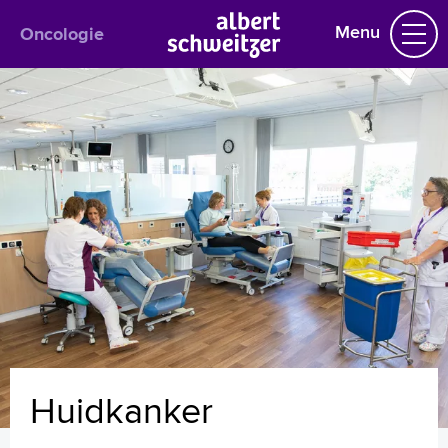
Menu
Oncologie
Oncologie
Het behandelteam
Informatie per kankersoort
Bloed- en Lymfeklierkanker
Borstkanker
Darm- en leverkanker
Hersentumoren
Hoofd-halstumoren
Huidkanker
Kanker aan de vrouwelijke geslachtsorganen
Longkanker
Schildklier- en bijschildklierziekten
Huidkanker
Urologische kanker
Behandelingen