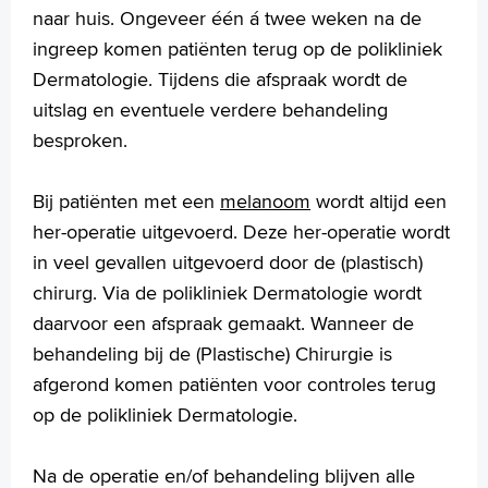
Werken en leren
naar huis. Ongeveer één á twee weken na de
Medewerkers
ingreep komen patiënten terug op de polikliniek
Contact
Dermatologie. Tijdens die afspraak wordt de
uitslag en eventuele verdere behandeling
MijnASz
besproken.
Bij patiënten met een
melanoom
wordt altijd een
her-operatie uitgevoerd. Deze her-operatie wordt
Verwijzers
in veel gevallen uitgevoerd door de (plastisch)
Wetenschappelijk onderzoek
chirurg. Via de polikliniek Dermatologie wordt
daarvoor een afspraak gemaakt. Wanneer de
+
Tekstgrootte A
behandeling bij de (Plastische) Chirurgie is
Voorleesfunctie
afgerond komen patiënten voor controles terug
Language
op de polikliniek Dermatologie.
Zoeken
English
Na de operatie en/of behandeling blijven alle