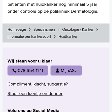
Français
patiënten met huidkanker nog minimaal 5 jaar
Polski
onder controle op de polikliniek Dermatologie.
Türkçe
Arabisch
Homepage
Specialismen
Oncologie / Kanker
Informatie per kankersoort
Huidkanker
Wij staan voor u klaar
078 654 11 11
MijnASz
Compliment, klacht, suggestie?
Stuur een kaartje en doneer
Volg ons op Social Media