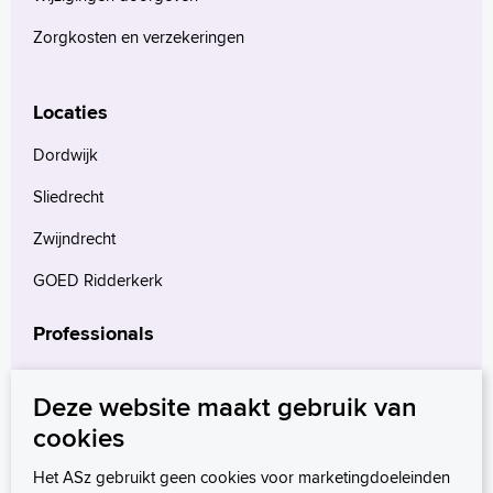
Zorgkosten en verzekeringen
Locaties
Dordwijk
Sliedrecht
Zwijndrecht
GOED Ridderkerk
Professionals
Verwijzers
Deze website maakt gebruik van
Wetenschappelijk onderzoek
cookies
mProve. Verder in zorg.
Het ASz gebruikt geen cookies voor marketingdoeleinden