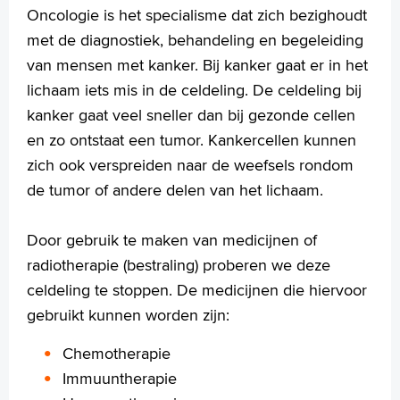
Folders
Oncologie is het specialisme dat zich bezighoudt
Handige links
met de diagnostiek, behandeling en begeleiding
van mensen met kanker. Bij kanker gaat er in het
lichaam iets mis in de celdeling. De celdeling bij
Homepage
kanker gaat veel sneller dan bij gezonde cellen
Praktische informatie
en zo ontstaat een tumor. Kankercellen kunnen
Specialismen
zich ook verspreiden naar de weefsels rondom
Werken en leren
de tumor of andere delen van het lichaam.
Medewerkers
Contact
Door gebruik te maken van medicijnen of
radiotherapie (bestraling) proberen we deze
MijnASz
celdeling te stoppen. De medicijnen die hiervoor
gebruikt kunnen worden zijn:
Chemotherapie
Verwijzers
Immuuntherapie
Wetenschappelijk onderzoek