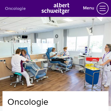
Menu
Oncologie
Oncologie
Het behandelteam
Informatie per kankersoort
Behandelingen
Voorlichtingsvideo's
Dagbehandeling
Verpleegafdeling
AYA-zorg
Ondersteunings- en begeleidings- mogelijkheden
Revalidatie
Infopunt, voor leven met en na kanker
Uw dossier inzien?
Oncologie
Wachttijden
Oncologie en COVID-19