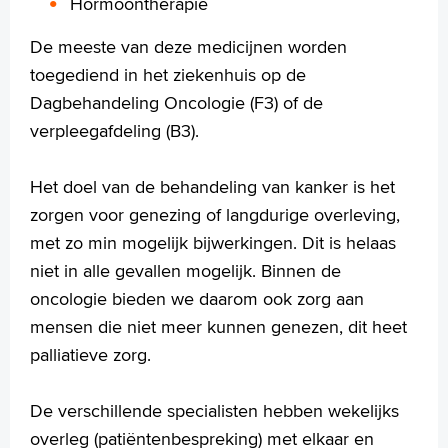
Hormoontherapie
+
Tekstgrootte A
De meeste van deze medicijnen worden
Voorleesfunctie
toegediend in het ziekenhuis op de
Language
Dagbehandeling Oncologie (F3) of de
Zoeken
verpleegafdeling (B3).
English
Het doel van de behandeling van kanker is het
Français
zorgen voor genezing of langdurige overleving,
Polski
met zo min mogelijk bijwerkingen. Dit is helaas
Türkçe
niet in alle gevallen mogelijk. Binnen de
Arabisch
oncologie bieden we daarom ook zorg aan
mensen die niet meer kunnen genezen, dit heet
palliatieve zorg.
De verschillende specialisten hebben wekelijks
overleg (patiëntenbespreking) met elkaar en