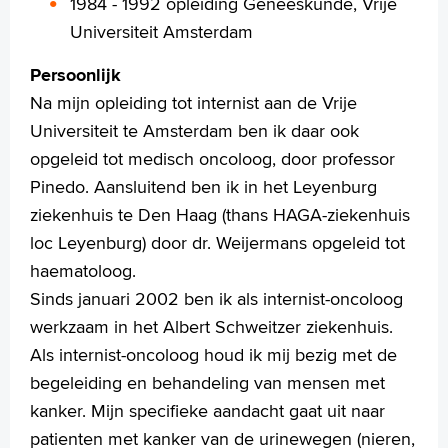
1984 - 1992 opleiding Geneeskunde, Vrije
Universiteit Amsterdam
+
Tekstgrootte A
Voorleesfunctie
Persoonlijk
Language
Na mijn opleiding tot internist aan de Vrije
Zoeken
Universiteit te Amsterdam ben ik daar ook
opgeleid tot medisch oncoloog, door professor
English
Pinedo. Aansluitend ben ik in het Leyenburg
Français
ziekenhuis te Den Haag (thans HAGA-ziekenhuis
Polski
loc Leyenburg) door dr. Weijermans opgeleid tot
Türkçe
haematoloog.
Arabisch
Sinds januari 2002 ben ik als internist-oncoloog
werkzaam in het Albert Schweitzer ziekenhuis.
Als internist-oncoloog houd ik mij bezig met de
begeleiding en behandeling van mensen met
kanker. Mijn specifieke aandacht gaat uit naar
patienten met kanker van de urinewegen (nieren,