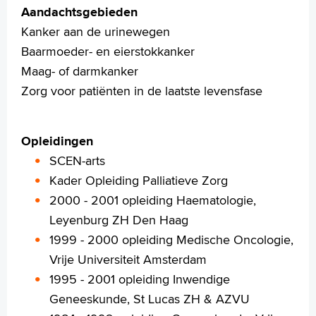
Folders
Aandachtsgebieden
Handige links
Kanker aan de urinewegen
Baarmoeder- en eierstokkanker
Maag- of darmkanker
Homepage
Zorg voor patiënten in de laatste levensfase
Praktische informatie
Specialismen
Opleidingen
Werken en leren
SCEN-arts
Medewerkers
Kader Opleiding Palliatieve Zorg
Contact
2000 - 2001 opleiding Haematologie,
MijnASz
Leyenburg ZH Den Haag
1999 - 2000 opleiding Medische Oncologie,
Vrije Universiteit Amsterdam
1995 - 2001 opleiding Inwendige
Verwijzers
Geneeskunde, St Lucas ZH & AZVU
Wetenschappelijk onderzoek