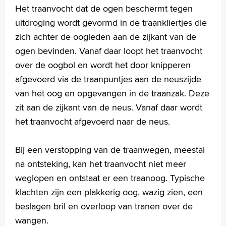
Huidtumoren
Het traanvocht dat de ogen beschermt tegen
Keelamandel ontsteking
uitdroging wordt gevormd in de traankliertjes die
Ménière
zich achter de oogleden aan de zijkant van de
Middenoorontsteking
ogen bevinden. Vanaf daar loopt het traanvocht
Mondgeur/ halithose
over de oogbol en wordt het door knipperen
Neusbijholte ontsteking
Neuspoliepen
afgevoerd via de traanpuntjes aan de neuszijde
Neustrauma
van het oog en opgevangen in de traanzak. Deze
Oorsuizen
zit aan de zijkant van de neus. Vanaf daar wordt
Plotseling gehoorverlies
het traanvocht afgevoerd naar de neus.
Reuk- en smaakstoornissen
Slechthorendheid van het binnenoor
Bij een verstopping van de traanwegen, meestal
Slikproblemen
Snurken en het slaapapneusyndroom
na ontsteking, kan het traanvocht niet meer
Speekselklieren
weglopen en ontstaat er een traanoog. Typische
Spraak- en taalproblemen bij kinderen
klachten zijn een plakkerig oog, wazig zien, een
Tongriempje
beslagen bril en overloop van tranen over de
Tong- en mondbranden
wangen.
Tranende ogen