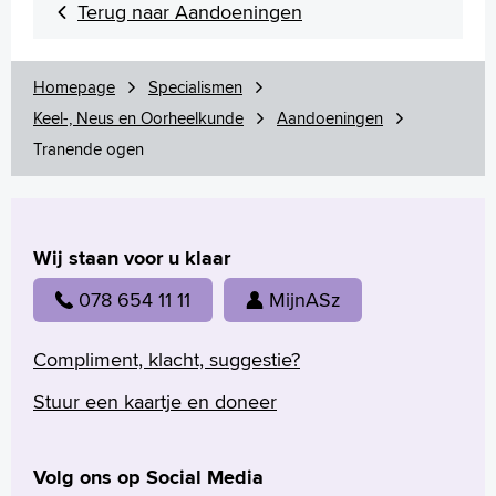
Terug naar Aandoeningen
Homepage
Specialismen
Keel-, Neus en Oorheelkunde
Aandoeningen
Verwijzers
Tranende ogen
Wetenschappelijk onderzoek
+
Tekstgrootte A
Voorleesfunctie
Wij staan voor u klaar
Language
078 654 11 11
MijnASz
Zoeken
English
Compliment, klacht, suggestie?
Français
Stuur een kaartje en doneer
Polski
Türkçe
Arabisch
Volg ons op Social Media