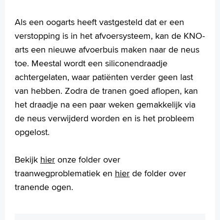
Onderzoek
Als een oogarts heeft vastgesteld dat er een
Behandelingen
verstopping is in het afvoersysteem, kan de KNO-
Voorlichtingsfilms
arts een nieuwe afvoerbuis maken naar de neus
Uw dossier inzien?
toe. Meestal wordt een siliconendraadje
Wachttijden
Folders
achtergelaten, waar patiënten verder geen last
Handige links
van hebben. Zodra de tranen goed aflopen, kan
het draadje na een paar weken gemakkelijk via
de neus verwijderd worden en is het probleem
Homepage
opgelost.
Praktische informatie
Specialismen
Bekijk
hier
onze folder over
Werken en leren
traanwegproblematiek en
hier
de folder over
Medewerkers
tranende ogen.
Contact
MijnASz