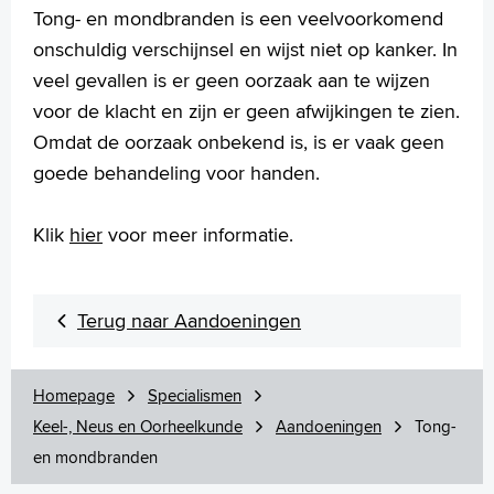
Huidtumoren
Tong- en mondbranden is een veelvoorkomend
Keelamandel ontsteking
onschuldig verschijnsel en wijst niet op kanker. In
Ménière
veel gevallen is er geen oorzaak aan te wijzen
Middenoorontsteking
voor de klacht en zijn er geen afwijkingen te zien.
Mondgeur/ halithose
Omdat de oorzaak onbekend is, is er vaak geen
Neusbijholte ontsteking
Neuspoliepen
goede behandeling voor handen.
Neustrauma
Oorsuizen
Klik
hier
voor meer informatie.
Plotseling gehoorverlies
Reuk- en smaakstoornissen
Slechthorendheid van het binnenoor
Terug naar Aandoeningen
Slikproblemen
Snurken en het slaapapneusyndroom
Speekselklieren
Homepage
Specialismen
Spraak- en taalproblemen bij kinderen
Keel-, Neus en Oorheelkunde
Aandoeningen
Tong-
Tongriempje
en mondbranden
Tong- en mondbranden
Tranende ogen