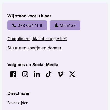
Onderzoek
Behandelingen
Wij staan voor u klaar
Voorlichtingsfilms
078 654 11 11
MijnASz
Uw dossier inzien?
Wachttijden
Folders
Compliment, klacht, suggestie?
Handige links
Stuur een kaartje en doneer
Homepage
Volg ons op Social Media
Praktische informatie
Specialismen
Werken en leren
Medewerkers
Direct naar
Contact
Bezoektijden
MijnASz