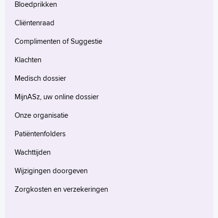
Bloedprikken
Cliëntenraad
Complimenten of Suggestie
Verwijzers
Klachten
Wetenschappelijk onderzoek
Medisch dossier
+
Tekstgrootte A
MijnASz, uw online dossier
Voorleesfunctie
Onze organisatie
Language
Zoeken
Patiëntenfolders
Wachttijden
English
Français
Wijzigingen doorgeven
Polski
Zorgkosten en verzekeringen
Türkçe
Arabisch