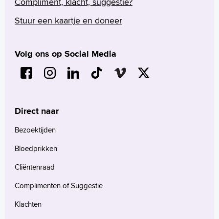
Compliment, klacht, suggestie?
Stuur een kaartje en doneer
Volg ons op Social Media
Verwijzers
Wetenschappelijk onderzoek
+
Tekstgrootte A
Voorleesfunctie
Direct naar
Language
Bezoektijden
Zoeken
Bloedprikken
English
Cliëntenraad
Français
Polski
Complimenten of Suggestie
Türkçe
Klachten
Arabisch