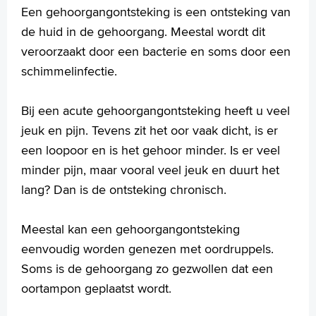
Huidtumoren
Een gehoorgangontsteking is een ontsteking van
Keelamandel ontsteking
de huid in de gehoorgang. Meestal wordt dit
Ménière
veroorzaakt door een bacterie en soms door een
Middenoorontsteking
schimmelinfectie.
Mondgeur/ halithose
Neusbijholte ontsteking
Neuspoliepen
Bij een acute gehoorgangontsteking heeft u veel
Neustrauma
jeuk en pijn. Tevens zit het oor vaak dicht, is er
Oorsuizen
een loopoor en is het gehoor minder. Is er veel
Plotseling gehoorverlies
minder pijn, maar vooral veel jeuk en duurt het
Reuk- en smaakstoornissen
lang? Dan is de ontsteking chronisch.
Slechthorendheid van het binnenoor
Slikproblemen
Snurken en het slaapapneusyndroom
Meestal kan een gehoorgangontsteking
Speekselklieren
eenvoudig worden genezen met oordruppels.
Spraak- en taalproblemen bij kinderen
Soms is de gehoorgang zo gezwollen dat een
Tongriempje
oortampon geplaatst wordt.
Tong- en mondbranden
Tranende ogen