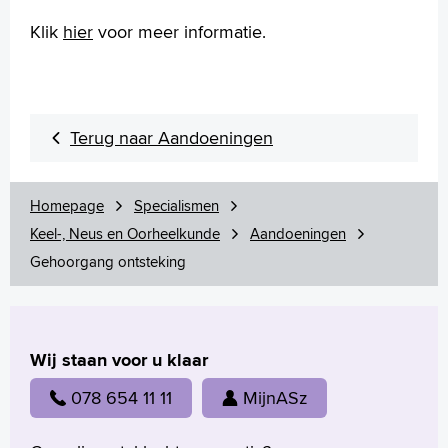
Klik
hier
voor meer informatie.
Onderzoek
Behandelingen
Voorlichtingsfilms
Uw dossier inzien?
Wachttijden
Terug naar Aandoeningen
Folders
Handige links
Homepage
Specialismen
Keel-, Neus en Oorheelkunde
Aandoeningen
Homepage
Gehoorgang ontsteking
Praktische informatie
Specialismen
Werken en leren
Wij staan voor u klaar
Medewerkers
078 654 11 11
MijnASz
Contact
MijnASz