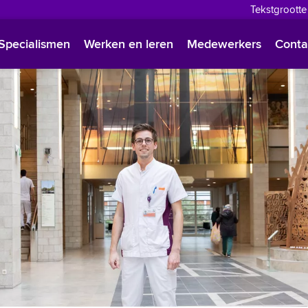
Tekstgrootte
English
Specialismen
Werken en leren
Medewerkers
Conta
Françai
Polski
Türkçe
Arabisc