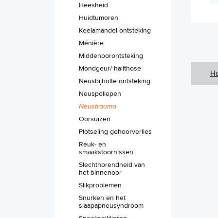
Heesheid
Huidtumoren
Keelamandel ontsteking
Ménière
Middenoorontsteking
Mondgeur/ halithose
H
Neusbijholte ontsteking
Neuspoliepen
Neustrauma
Oorsuizen
Plotseling gehoorverlies
Reuk- en
smaakstoornissen
Slechthorendheid van
het binnenoor
Slikproblemen
Snurken en het
slaapapneusyndroom
Speekselklieren