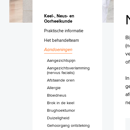
Keel-, Neus- en
Oorheelkunde
Praktische informatie
B
Het behandelteam
(n
Aandoeningen
v
Aangezichtspijn
o
Aangezichtsverlamming
(nervus facialis)
I
Afstaande oren
ge
Allergie
a
Bloedneus
n
Brok in de keel
Brughoektumor
Duizeligheid
Gehoorgang ontsteking