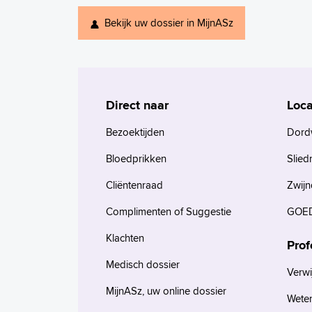
Bekijk uw dossier in MijnASz
Direct naar
Loca
Bezoektijden
Dord
Bloedprikken
Slied
Cliëntenraad
Zwijn
Complimenten of Suggestie
GOED
Klachten
Prof
Medisch dossier
Verwi
MijnASz, uw online dossier
Wete