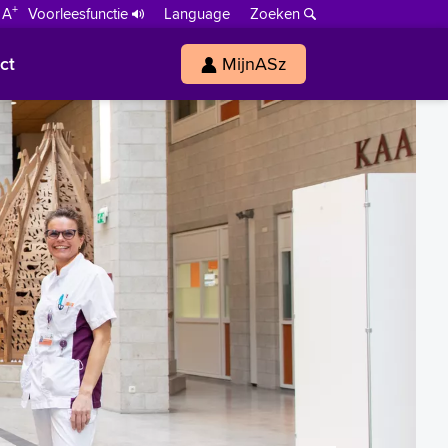
+
 A
Voorleesfunctie
Language
Zoeken
ct
MijnASz
s
h