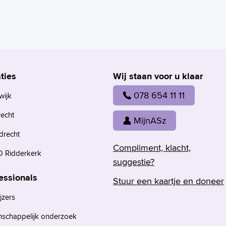
ties
Wij staan voor u klaar
078 654 11 11
wijk
recht
MijnASz
drecht
Compliment, klacht,
 Ridderkerk
suggestie?
essionals
Stuur een kaartje en doneer
jzers
nschappelijk onderzoek