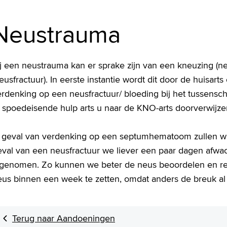
Neustrauma
ij een neustrauma kan er sprake zijn van een kneuzing (n
eusfractuur). In eerste instantie wordt dit door de huisart
erdenking op een neusfractuur/ bloeding bij het tussensc
f spoedeisende hulp arts u naar de KNO-arts doorverwijz
n geval van verdenking op een septumhematoom zullen wij 
val van een neusfractuur we liever een paar dagen afwach
fgenomen. Zo kunnen we beter de neus beoordelen en rech
eus binnen een week te zetten, omdat anders de breuk al 
Terug naar Aandoeningen