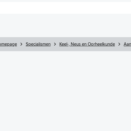
omepage
Specialismen
Keel-, Neus en Oorheelkunde
Aan