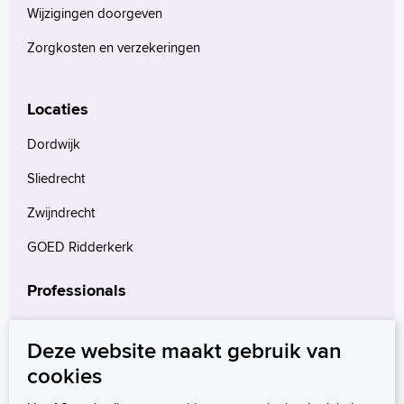
Wijzigingen doorgeven
Zorgkosten en verzekeringen
Locaties
Dordwijk
Sliedrecht
Zwijndrecht
GOED Ridderkerk
Professionals
Verwijzers
Deze website maakt gebruik van
Wetenschappelijk onderzoek
cookies
mProve. Verder in zorg.