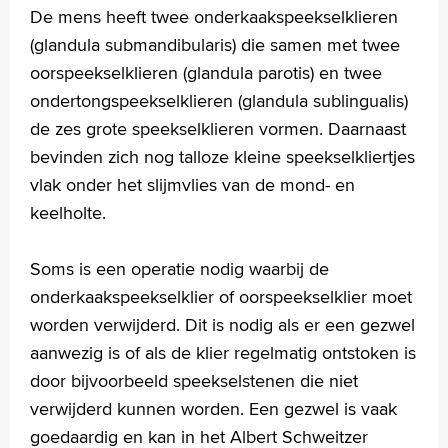
Huidtumoren
De mens heeft twee onderkaakspeekselklieren
Keelamandel ontsteking
(glandula submandibularis) die samen met twee
Ménière
oorspeekselklieren (glandula parotis) en twee
Middenoorontsteking
ondertongspeekselklieren (glandula sublingualis)
Mondgeur/ halithose
de zes grote speekselklieren vormen. Daarnaast
Neusbijholte ontsteking
Neuspoliepen
bevinden zich nog talloze kleine speekselkliertjes
Neustrauma
vlak onder het slijmvlies van de mond- en
Oorsuizen
keelholte.
Plotseling gehoorverlies
Reuk- en smaakstoornissen
Soms is een operatie nodig waarbij de
Slechthorendheid van het binnenoor
onderkaakspeekselklier of oorspeekselklier moet
Slikproblemen
Snurken en het slaapapneusyndroom
worden verwijderd. Dit is nodig als er een gezwel
Speekselklieren
aanwezig is of als de klier regelmatig ontstoken is
Spraak- en taalproblemen bij kinderen
door bijvoorbeeld speekselstenen die niet
Tongriempje
verwijderd kunnen worden. Een gezwel is vaak
Tong- en mondbranden
goedaardig en kan in het Albert Schweitzer
Tranende ogen