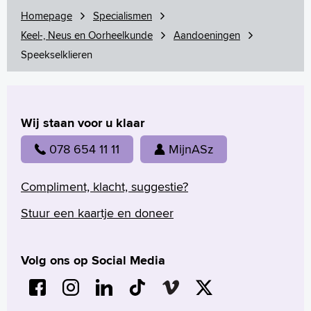
Homepage
Specialismen
Keel-, Neus en Oorheelkunde
Aandoeningen
Speekselklieren
Verwijzers
Wetenschappelijk onderzoek
Wij staan voor u klaar
+
Tekstgrootte A
078 654 11 11
MijnASz
Voorleesfunctie
Language
Compliment, klacht, suggestie?
Zoeken
Stuur een kaartje en doneer
English
Français
Polski
Volg ons op Social Media
Türkçe
Arabisch