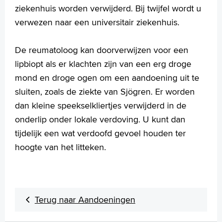
ziekenhuis worden verwijderd. Bij twijfel wordt u
Onderzoek
verwezen naar een universitair ziekenhuis.
Behandelingen
Voorlichtingsfilms
De reumatoloog kan doorverwijzen voor een
Uw dossier inzien?
lipbiopt als er klachten zijn van een erg droge
Wachttijden
Folders
mond en droge ogen om een aandoening uit te
Handige links
sluiten, zoals de ziekte van Sjögren. Er worden
dan kleine speekselkliertjes verwijderd in de
onderlip onder lokale verdoving. U kunt dan
Homepage
tijdelijk een wat verdoofd gevoel houden ter
Praktische informatie
hoogte van het litteken.
Specialismen
Werken en leren
Medewerkers
Contact
Terug naar Aandoeningen
MijnASz