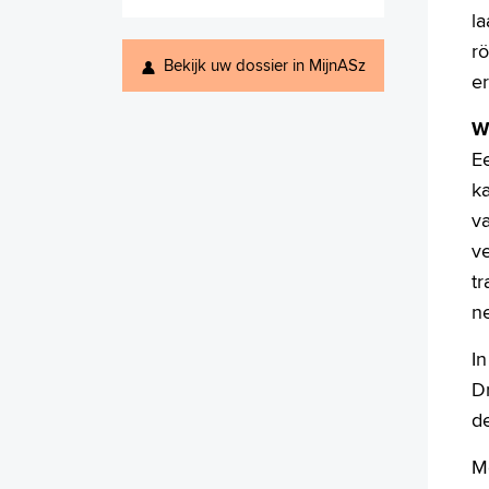
la
r
Bekijk uw dossier in MijnASz
er
W
E
ka
v
v
tr
n
I
D
d
Me