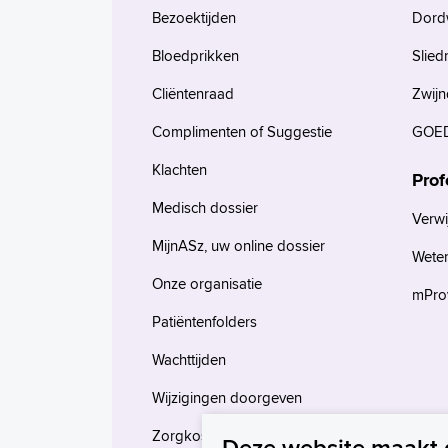
Bezoektijden
Dord
Bloedprikken
Slied
Cliëntenraad
Zwijn
Complimenten of Suggestie
GOED
Klachten
Prof
Medisch dossier
Verwi
MijnASz, uw online dossier
Wete
Onze organisatie
mProv
Patiëntenfolders
Wachttijden
Wijzigingen doorgeven
Zorgkosten en verzekeringen
Deze website maakt 