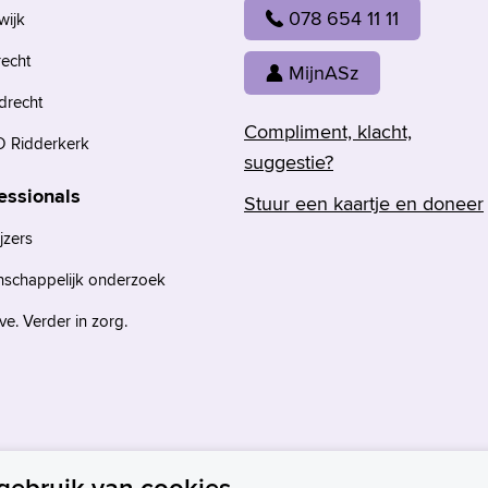
078 654 11 11
wijk
recht
MijnASz
drecht
Compliment, klacht,
 Ridderkerk
suggestie?
essionals
Stuur een kaartje en doneer
jzers
nschappelijk onderzoek
e. Verder in zorg.
gebruik van cookies