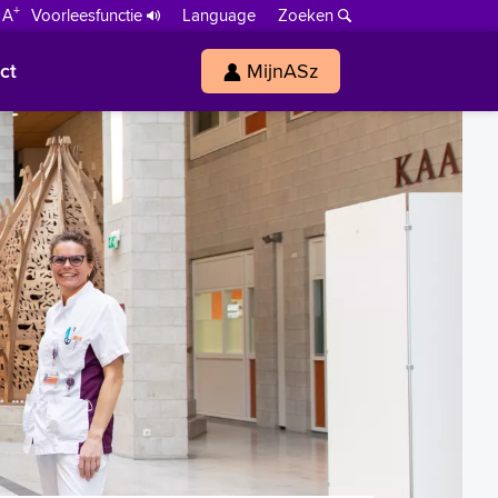
+
 A
Voorleesfunctie
Language
Zoeken
ct
MijnASz
s
h