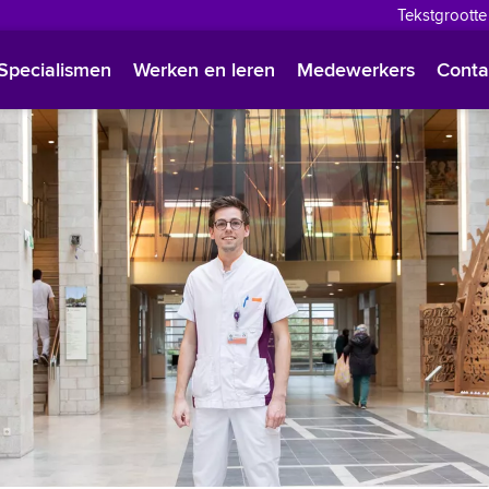
Tekstgrootte
English
Specialismen
Werken en leren
Medewerkers
Conta
Françai
Polski
Türkçe
Arabisc