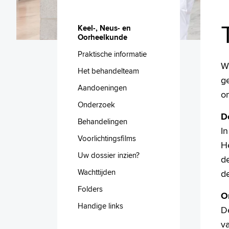
Keel-, Neus- en
Oorheelkunde
Praktische informatie
W
Het behandelteam
ge
Aandoeningen
om
Onderzoek
D
Behandelingen
I
Voorlichtingsfilms
H
Uw dossier inzien?
de
Wachttijden
d
Folders
O
Handige links
De
v