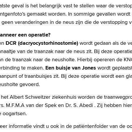
atste geval is het belangrijk vast te stellen waar de vers
öntgenfoto’s gemaakt worden. In sommige gevallen wordt 
 geen veranderingen in de neus zijn die de verstopping v
anneer een operatie?
en
DCR (dacryocystorhinostomie)
wordt gedaan als de ver
naaltje van de traanzak naar de neus zit. Bij deze operat
an de traanzak naar de neusholte. Hierbij opereren de 
erbinding te maken.
Een buisje van Jones
wordt geplaats
aanpunt of traanbuisjes zit. Bij deze operatie wordt een 
eusholte gevoerd.
n het Albert Schweitzer ziekenhuis worden de traanwegp
rs. M.F.M.A van der Spek en Dr. S. Abedi . Zij hebben h
e oogartsen.
er informatie vindt u ook in de patiëntenfolder van de o