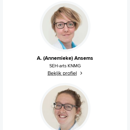
Wetenschappelijk onderzoek
+
Tekstgrootte A
Voorleesfunctie
Language
Zoeken
English
A. (Annemieke) Ansems
Français
SEH-arts KNMG
Polski
Bekijk profiel
Türkçe
Arabisch