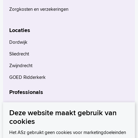
Zorgkosten en verzekeringen
Locaties
Dordwijk
Sliedrecht
Zwijndrecht
GOED Ridderkerk
Professionals
Verwijzers
Deze website maakt gebruik van
Wetenschappelijk onderzoek
cookies
mProve. Verder in zorg.
Het ASz gebruikt geen cookies voor marketingdoeleinden