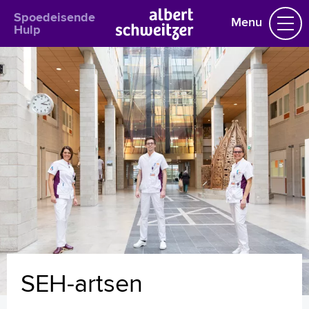
Spoedeisende
Menu
Hulp
Homepage
Praktische informatie
Specialismen
Werken en leren
Medewerkers
Contact
MijnASz
SEH-artsen
Verwijzers