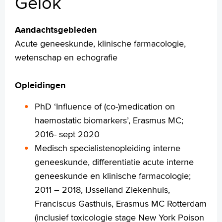
Gelok
Wetenschappelijk onderzoek
+
Tekstgrootte A
Aandachtsgebieden
Voorleesfunctie
Acute geneeskunde, klinische farmacologie,
Language
wetenschap en echografie
Zoeken
Opleidingen
English
Français
PhD ‘Influence of (co-)medication on
Polski
haemostatic biomarkers’, Erasmus MC;
Türkçe
2016- sept 2020
Arabisch
Medisch specialistenopleiding interne
geneeskunde, differentiatie acute interne
geneeskunde en klinische farmacologie;
2011 – 2018, IJsselland Ziekenhuis,
Franciscus Gasthuis, Erasmus MC Rotterdam
(inclusief toxicologie stage New York Poison