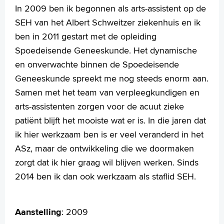
Wetenschappelijk onderzoek
In 2009 ben ik begonnen als arts-assistent op de
SEH van het Albert Schweitzer ziekenhuis en ik
+
Tekstgrootte A
ben in 2011 gestart met de opleiding
Voorleesfunctie
Spoedeisende Geneeskunde. Het dynamische
Language
en onverwachte binnen de Spoedeisende
Zoeken
Geneeskunde spreekt me nog steeds enorm aan.
English
Samen met het team van verpleegkundigen en
Français
arts-assistenten zorgen voor de acuut zieke
Polski
patiënt blijft het mooiste wat er is. In die jaren dat
Türkçe
ik hier werkzaam ben is er veel veranderd in het
Arabisch
ASz, maar de ontwikkeling die we doormaken
zorgt dat ik hier graag wil blijven werken. Sinds
2014 ben ik dan ook werkzaam als staflid SEH.
Aanstelling
:
2009