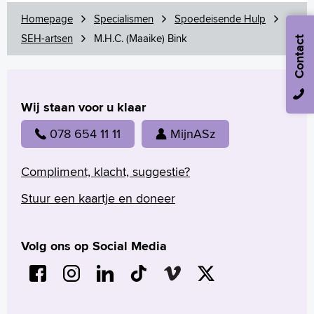
Homepage
Specialismen
Spoedeisende Hulp
SEH-artsen
M.H.C. (Maaike) Bink
Contact
Wij staan voor u klaar
078 654 11 11
MijnASz
Compliment, klacht, suggestie?
Stuur een kaartje en doneer
Volg ons op Social Media