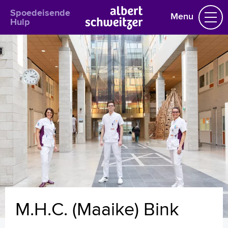
Spoedeisende
Menu
Hulp
Homepage
Praktische informatie
Specialismen
Werken en leren
Medewerkers
Contact
MijnASz
M.H.C. (Maaike) Bink
Verwijzers