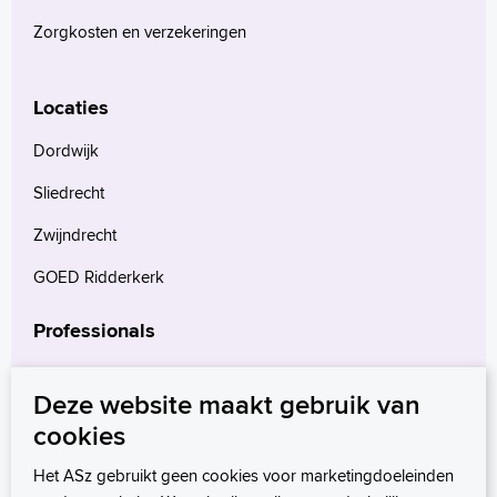
Zorgkosten en verzekeringen
Locaties
Dordwijk
Sliedrecht
Zwijndrecht
GOED Ridderkerk
Professionals
Verwijzers
Deze website maakt gebruik van
Wetenschappelijk onderzoek
cookies
mProve. Verder in zorg.
Het ASz gebruikt geen cookies voor marketingdoeleinden