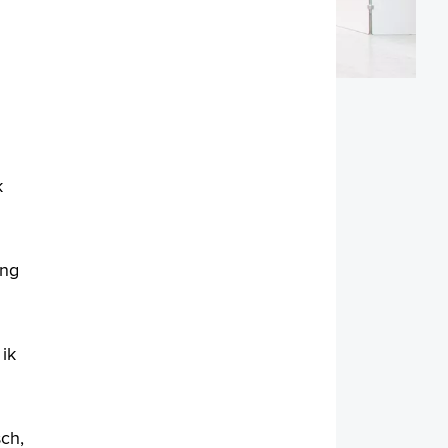
k
ing
ik
ch,