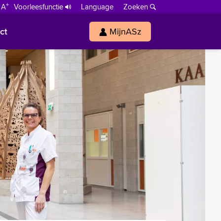
+
 A
Voorleesfunctie
Language
Zoeken
ct
MijnASz
s
h