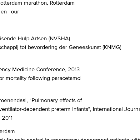
 Rotterdam marathon, Rotterdam
den Tour
isende Hulp Artsen (NVSHA)
schappij tot bevordering der Geneeskunst (KNMG)
ency Medicine Conference, 2013
for mortality following paracetamol
Groenendaal, “Pulmonary effects of
entilator-dependent preterm infants”, International Journa
, 2011
tterdam
k for pain control in emergency department patients with