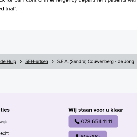
 trial”.
de Hulp
SEH-artsen
S.E.A. (Sandra) Couwenberg - de Jong
ties
Wij staan voor u klaar
078 654 11 11
wijk
recht
MijnASz