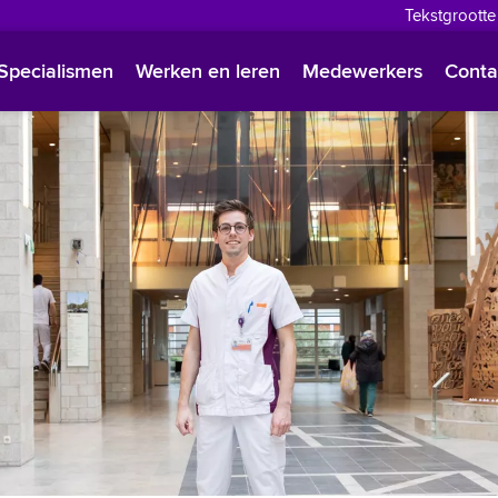
Tekstgrootte
English
Specialismen
Werken en leren
Medewerkers
Conta
Françai
Polski
Türkçe
Arabisc