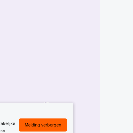
akelijke
Melding verbergen
eer