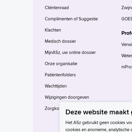
Cliëntenraad
Zwijn
Complimenten of Suggestie
GOED
Klachten
Prof
Medisch dossier
Verwi
MijnASz, uw online dossier
Wete
Onze organisatie
mProv
Patiëntenfolders
Wachttijden
Wijzigingen doorgeven
Zorgkosten en verzekeringen
Deze website maakt 
Het ASz gebruikt geen cookies vo
cookies en anonieme, analytische 