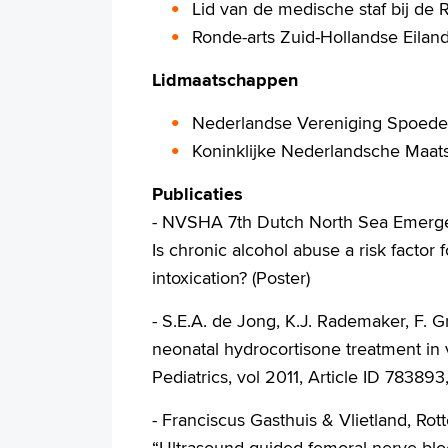
Lid van de medische staf bij de
Ronde-arts Zuid-Hollandse Eilan
Lidmaatschappen
Nederlandse Vereniging Spoede
Koninklijke Nederlandsche Maat
Publicaties
- NVSHA 7th Dutch North Sea Emerg
Is chronic alcohol abuse a risk factor 
intoxication? (Poster)
- S.E.A. de Jong, K.J. Rademaker, F. 
neonatal hydrocortisone treatment in v
Pediatrics, vol 2011, Article ID 783893
- Franciscus Gasthuis & Vlietland, Ro
“Ultrasound-guided femoral nerve bloc