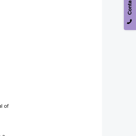
Contact
l of
 a