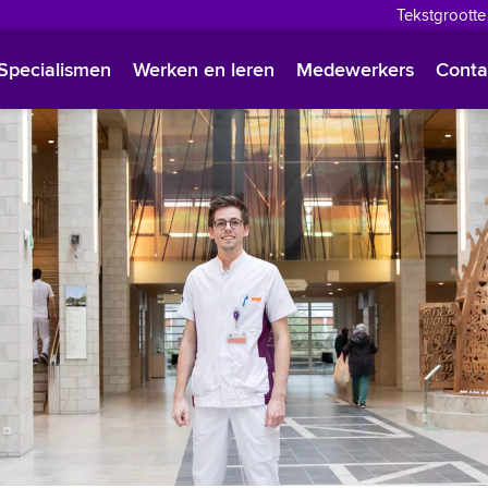
Tekstgrootte
English
Specialismen
Werken en leren
Medewerkers
Conta
Françai
Polski
Türkçe
Arabisc