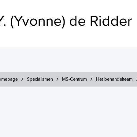
Y. (Yvonne) de Ridder
omepage
Specialismen
MS-Centrum
Het behandelteam