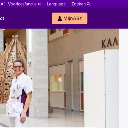
+
 A
Voorleesfunctie
Language
Zoeken
ct
MijnASz
s
h