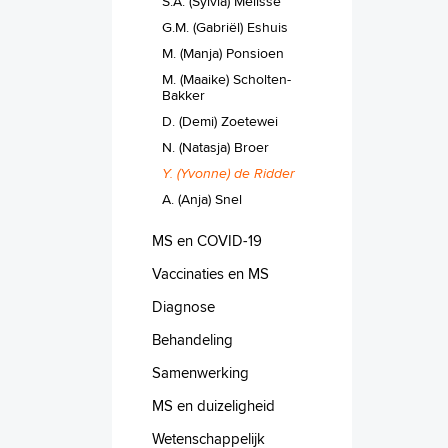
S.A. (Sylvia) Melisse
G.M. (Gabriël) Eshuis
M. (Manja) Ponsioen
M. (Maaike) Scholten-
Bakker
D. (Demi) Zoetewei
N. (Natasja) Broer
Y. (Yvonne) de Ridder
A. (Anja) Snel
MS en COVID-19
Vaccinaties en MS
Diagnose
Behandeling
Samenwerking
MS en duizeligheid
Wetenschappelijk