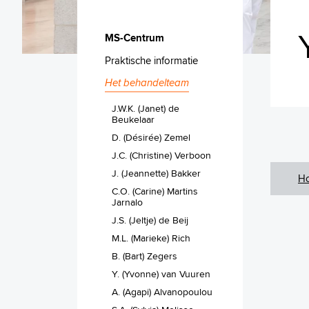
MS-Centrum
Praktische informatie
Het behandelteam
J.W.K. (Janet) de
Beukelaar
D. (Désirée) Zemel
J.C. (Christine) Verboon
J. (Jeannette) Bakker
H
C.O. (Carine) Martins
Jarnalo
J.S. (Jeltje) de Beij
M.L. (Marieke) Rich
B. (Bart) Zegers
Y. (Yvonne) van Vuuren
A. (Agapi) Alvanopoulou