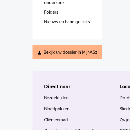
onderzoek
Folders
Nieuws en handige links
Bekijk uw dossier in MijnASz
Direct naar
Loca
Bezoektijden
Dord
Bloedprikken
Slied
Cliëntenraad
Zwijn