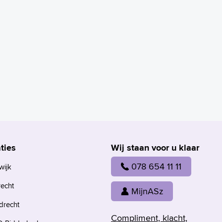
ties
Wij staan voor u klaar
078 654 11 11
wijk
recht
MijnASz
drecht
Compliment, klacht,