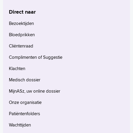
Homepage
Direct naar
Praktische informatie
Specialismen
Bezoektijden
Werken en leren
Bloedprikken
Medewerkers
Cliëntenraad
Contact
Complimenten of Suggestie
MijnASz
Klachten
Medisch dossier
MijnASz, uw online dossier
Verwijzers
Onze organisatie
Wetenschappelijk onderzoek
Patiëntenfolders
+
Tekstgrootte A
Wachttijden
Voorleesfunctie