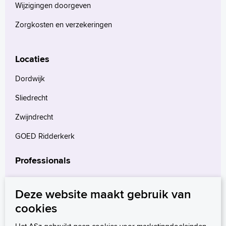
Language
Wijzigingen doorgeven
Zoeken
Zorgkosten en verzekeringen
English
Français
Locaties
Polski
Dordwijk
Türkçe
Arabisch
Sliedrecht
Zwijndrecht
GOED Ridderkerk
Professionals
Verwijzers
Deze website maakt gebruik van
Wetenschappelijk onderzoek
cookies
mProve. Verder in zorg.