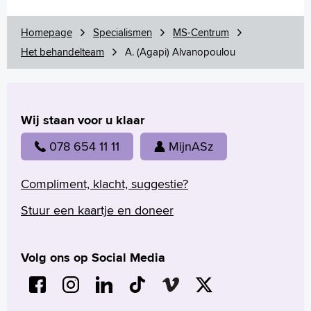
G.M. (Gabriël) Eshuis
M. (Manja) Ponsioen
Homepage
Specialismen
MS-Centrum
M. (Maaike) Scholten-Bakker
Het behandelteam
A. (Agapi) Alvanopoulou
D. (Demi) Zoetewei
N. (Natasja) Broer
Y. (Yvonne) de Ridder
A. (Anja) Snel
Wij staan voor u klaar
MS en COVID-19
078 654 11 11
MijnASz
Vaccinaties en MS
Diagnose
Compliment, klacht, suggestie?
Behandeling
Samenwerking
Stuur een kaartje en doneer
MS en duizeligheid
Wetenschappelijk onderzoek
Folders
Volg ons op Social Media
Nieuws en handige links