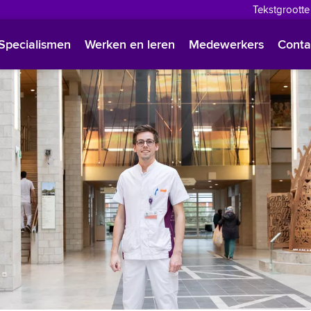
Tekstgrootte
English
Specialismen
Werken en leren
Medewerkers
Conta
Françai
Polski
Türkçe
Arabisc