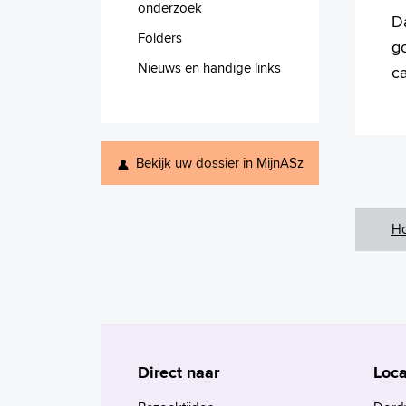
onderzoek
D
Folders
g
Nieuws en handige links
ca
Bekijk uw dossier in MijnASz
H
Direct naar
Loca