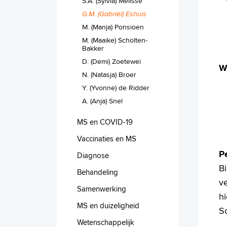
S.A. (Sylvia) Melisse
G.M. (Gabriël) Eshuis
M. (Manja) Ponsioen
M. (Maaike) Scholten-
Bakker
D. (Demi) Zoetewei
W
N. (Natasja) Broer
Y. (Yvonne) de Ridder
A. (Anja) Snel
MS en COVID-19
Vaccinaties en MS
P
Diagnose
B
Behandeling
v
Samenwerking
hi
MS en duizeligheid
S
Wetenschappelijk