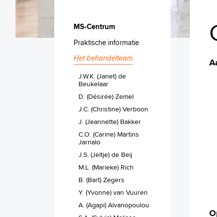
MS-Centrum
Praktische informatie
Het behandelteam
A
J.W.K. (Janet) de
Beukelaar
D. (Désirée) Zemel
J.C. (Christine) Verboon
J. (Jeannette) Bakker
C.O. (Carine) Martins
Jarnalo
J.S. (Jeltje) de Beij
M.L. (Marieke) Rich
B. (Bart) Zegers
Y. (Yvonne) van Vuuren
A. (Agapi) Alvanopoulou
O