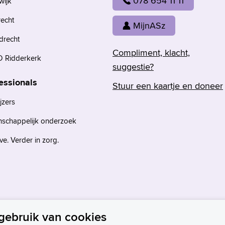
078 654 11 11
wijk
recht
MijnASz
drecht
Compliment, klacht,
 Ridderkerk
suggestie?
essionals
Stuur een kaartje en doneer
jzers
nschappelijk onderzoek
e. Verder in zorg.
gebruik van cookies