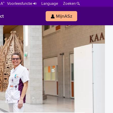
+
 A
Voorleesfunctie
Language
Zoeken
ct
MijnASz
s
h