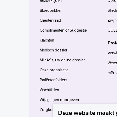
Bezoektijden
Dord
Bloedprikken
Slied
Cliëntenraad
Zwijn
Complimenten of Suggestie
GOED
Klachten
Prof
Medisch dossier
Verwi
MijnASz, uw online dossier
Wete
Onze organisatie
mProv
Patiëntenfolders
Wachttijden
Wijzigingen doorgeven
Zorgkosten en verzekeringen
Deze website maakt 