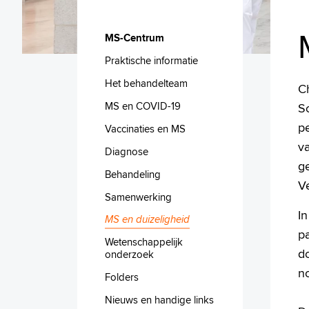
MS-Centrum
Praktische informatie
Het behandelteam
C
MS en COVID-19
S
p
Vaccinaties en MS
v
Diagnose
g
Behandeling
Ve
Samenwerking
I
MS en duizeligheid
p
Wetenschappelijk
d
onderzoek
n
Folders
Nieuws en handige links