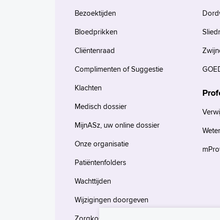
Bezoektijden
Dord
Bloedprikken
Slied
Cliëntenraad
Zwijn
Complimenten of Suggestie
GOED
Klachten
Prof
Medisch dossier
Verwi
MijnASz, uw online dossier
Wete
Onze organisatie
mProv
Patiëntenfolders
Wachttijden
Wijzigingen doorgeven
Zorgkosten en verzekeringen