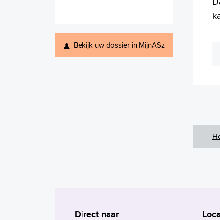
D
ka
Bekijk uw dossier in MijnASz
H
Direct naar
Loca