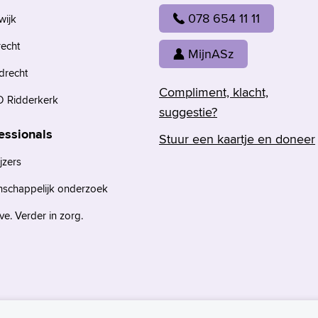
078 654 11 11
wijk
recht
MijnASz
drecht
Compliment, klacht,
 Ridderkerk
suggestie?
essionals
Stuur een kaartje en doneer
jzers
nschappelijk onderzoek
e. Verder in zorg.