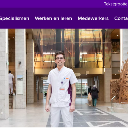
Tekstgrootte
English
Specialismen
Werken en leren
Medewerkers
Conta
Françai
Polski
Türkçe
Arabisc