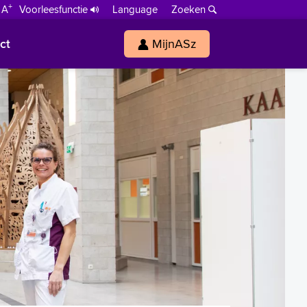
+
 A
Voorleesfunctie
Language
Zoeken
ct
MijnASz
s
h