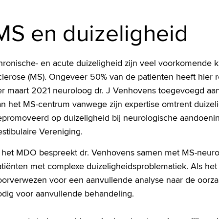
MS en duizeligheid
hronische- en acute duizeligheid zijn veel voorkomende k
clerose (MS). Ongeveer 50% van de patiënten heeft hier r
er maart 2021 neuroloog dr. J Venhovens toegevoegd aan 
an het MS-centrum vanwege zijn expertise omtrent duizeli
epromoveerd op duizeligheid bij neurologische aandoeni
stibulaire Vereniging.
n het MDO bespreekt dr. Venhovens samen met MS-neurol
atiënten met complexe duizeligheidsproblematiek. Als het
oorverwezen voor een aanvullende analyse naar de oorzaa
odig voor aanvullende behandeling.