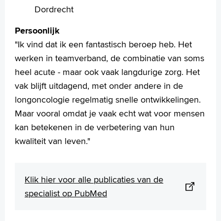
Dordrecht
Persoonlijk
Verwijzers
"Ik vind dat ik een fantastisch beroep heb. Het
Wetenschappelijk onderzoek
werken in teamverband, de combinatie van soms
heel acute - maar ook vaak langdurige zorg. Het
+
Tekstgrootte A
vak blijft uitdagend, met onder andere in de
Voorleesfunctie
longoncologie regelmatig snelle ontwikkelingen.
Language
Maar vooral omdat je vaak echt wat voor mensen
Zoeken
kan betekenen in de verbetering van hun
English
kwaliteit van leven."
Français
Polski
Klik hier voor alle publicaties van de
Türkçe
specialist op PubMed
Arabisch