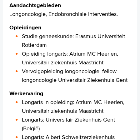
Aandachtsgebieden
Longchirurgie
Longoncologie, Endobronchiale interventies.
Uw dossier inzien?
Wachttijden
Opleidingen
(Long)fysiotherapie: oefen zelf
Studie geneeskunde: Erasmus Universiteit
Download onze app
Rotterdam
Folders
Opleiding longarts: Atrium MC Heerlen,
Universitair ziekenhuis Maastricht
Vervolgopleiding longoncologie: fellow
Homepage
longoncologie Universitair Ziekenhuis Gent
Praktische informatie
Specialismen
Werkervaring
Werken en leren
Longarts in opleiding: Atrium MC Heerlen,
Medewerkers
Universitair ziekenhuis Maastricht
Contact
Longarts: Universitair Ziekenhuis Gent
(België)
MijnASz
Longarts: Albert Schweitzerziekenhuis