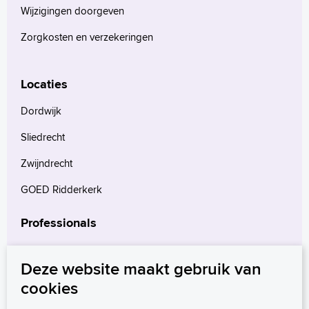
Wijzigingen doorgeven
Zorgkosten en verzekeringen
Locaties
Dordwijk
Sliedrecht
Zwijndrecht
GOED Ridderkerk
Professionals
Verwijzers
Deze website maakt gebruik van
Wetenschappelijk onderzoek
cookies
mProve. Verder in zorg.