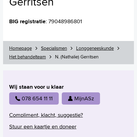
Gerritsen
Longchirurgie
Uw dossier inzien?
BIG registratie
: 79048986801
Wachttijden
(Long)fysiotherapie: oefen zelf
Download onze app
Folders
Homepage
Specialismen
Longgeneeskunde
Het behandelteam
N. (Nathalie) Gerritsen
Homepage
Praktische informatie
Wij staan voor u klaar
Specialismen
Werken en leren
078 654 11 11
MijnASz
Medewerkers
Contact
Compliment, klacht, suggestie?
Stuur een kaartje en doneer
MijnASz