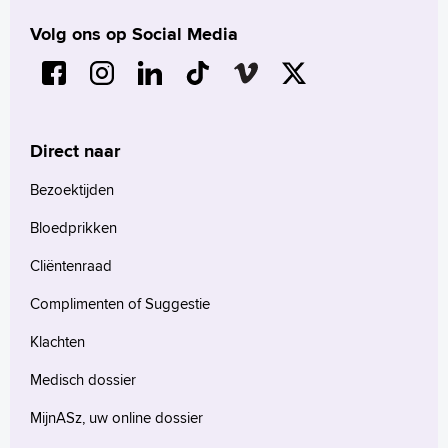
Volg ons op Social Media
Verwijzers
Wetenschappelijk onderzoek
Direct naar
+
Tekstgrootte A
Voorleesfunctie
Bezoektijden
Language
Bloedprikken
Zoeken
Cliëntenraad
English
Complimenten of Suggestie
Français
Polski
Klachten
Türkçe
Medisch dossier
Arabisch
MijnASz, uw online dossier