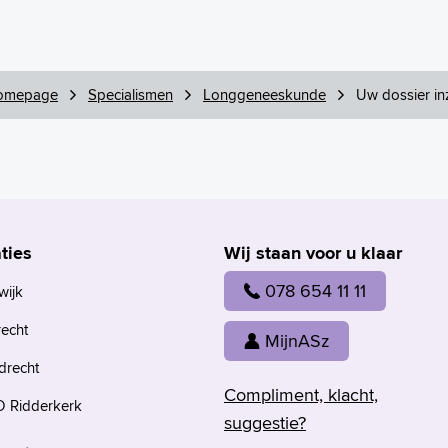
omepage
Specialismen
Longgeneeskunde
Uw dossier in
ties
Wij staan voor u klaar
078 654 11 11
wijk
recht
MijnASz
drecht
Compliment, klacht,
 Ridderkerk
suggestie?