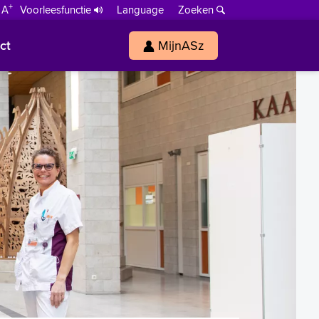
+
 A
Voorleesfunctie
Language
Zoeken
ct
MijnASz
s
h