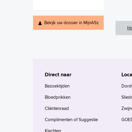
Bekijk uw dossier in MijnASz
H
Direct naar
Loca
Bezoektijden
Dord
Bloedprikken
Slied
Cliëntenraad
Zwijn
Complimenten of Suggestie
GOED
Klachten