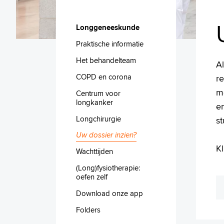
Longgeneeskunde
Praktische informatie
Het behandelteam
Al
COPD en corona
r
m
Centrum voor
longkanker
en
Longchirurgie
st
Uw dossier inzien?
K
Wachttijden
(Long)fysiotherapie:
oefen zelf
Download onze app
Folders