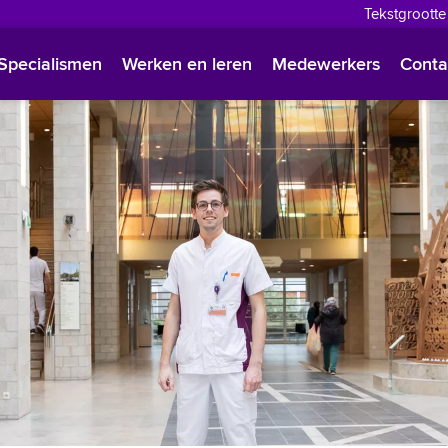
Tekstgrootte
English
Specialismen
Werken en leren
Medewerkers
Conta
Françai
Polski
Türkçe
Arabisc