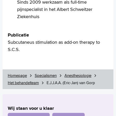
Sinds 2009 werkzaam als full-time
pijnspecialist in het Albert Schweitzer
Homepage
Ziekenhuis
Praktische informatie
Specialismen
Werken en leren
Publicatie
Medewerkers
Subcutaneus stimulation as add-on therapy to
Contact
S.C.S.
MijnASz
Homepage
Specialismen
Anesthesiologie
Het behandelteam
E.J.J.A.A. (Eric-Jan) van Gorp
Verwijzers
Wetenschappelijk onderzoek
Wij staan voor u klaar
+
Tekstgrootte A
Voorleesfunctie