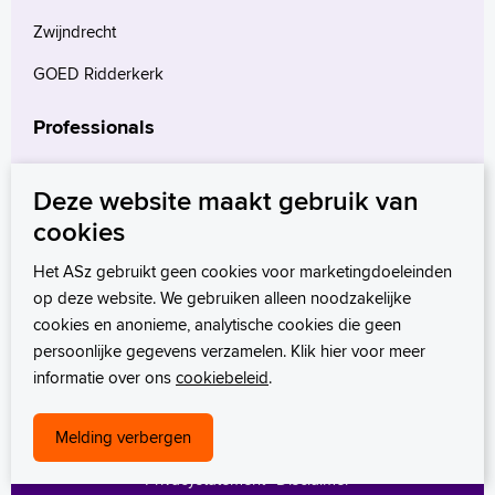
Zwijndrecht
GOED Ridderkerk
Professionals
Verwijzers
Deze website maakt gebruik van
Wetenschappelijk onderzoek
cookies
mProve. Verder in zorg.
Het ASz gebruikt geen cookies voor marketingdoeleinden
op deze website. We gebruiken alleen noodzakelijke
cookies en anonieme, analytische cookies die geen
persoonlijke gegevens verzamelen. Klik hier voor meer
informatie over ons
cookiebeleid
.
Melding verbergen
Privacystatement
Disclaimer