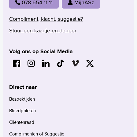
078 654 11 11
MijnASz
Language
Zoeken
Compliment, klacht, suggestie?
Stuur een kaartje en doneer
English
Français
Polski
Volg ons op Social Media
Türkçe
Arabisch
Direct naar
Bezoektijden
Bloedprikken
Cliëntenraad
Complimenten of Suggestie