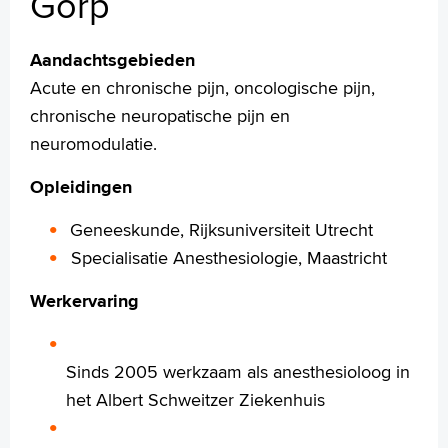
Gorp
W.D. (Wesley) Jetten
C.G.A. (Casper) Klein Nulent
B.M.F. (Bart) van der Leeuw
Aandachtsgebieden
A. (Anna) Panasewicz
Acute en chronische pijn, oncologische pijn,
T.M.M. (Tessa) Romijn
chronische neuropatische pijn en
J.J. (Jan) Schermer
neuromodulatie.
R.K.L. (Ralph) So
G.A. (André) Stamkot
Opleidingen
Polikliniek Pre-operatieve Screening
Geneeskunde, Rijksuniversiteit Utrecht
Pijnbehandelcentrum
Specialisatie Anesthesiologie, Maastricht
Soorten anesthesie
Voorbereiding op de operatie
Werkervaring
Uw dossier inzien?
Wachttijden
Folders
Sinds 2005 werkzaam als anesthesioloog in
Download onze app
het Albert Schweitzer Ziekenhuis
Handige links