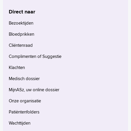
Direct naar
Homepage
Praktische informatie
Bezoektijden
Specialismen
Bloedprikken
Werken en leren
Cliëntenraad
Medewerkers
Contact
Complimenten of Suggestie
MijnASz
Klachten
Medisch dossier
MijnASz, uw online dossier
Onze organisatie
Verwijzers
Wetenschappelijk onderzoek
Patiëntenfolders
+
Tekstgrootte A
Wachttijden
Voorleesfunctie