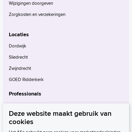
Wijzigingen doorgeven
Language
Zorgkosten en verzekeringen
Zoeken
English
Locaties
Français
Polski
Dordwijk
Türkçe
Sliedrecht
Arabisch
Zwijndrecht
GOED Ridderkerk
Professionals
Verwijzers
Deze website maakt gebruik van
Wetenschappelijk onderzoek
cookies
mProve. Verder in zorg.