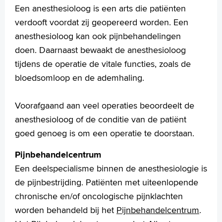
Een anesthesioloog is een arts die patiënten
Homepage
verdooft voordat zij geopereerd worden. Een
Praktische informatie
anesthesioloog kan ook pijnbehandelingen
Specialismen
doen. Daarnaast bewaakt de anesthesioloog
Werken en leren
tijdens de operatie de vitale functies, zoals de
Medewerkers
bloedsomloop en de ademhaling.
Contact
MijnASz
Voorafgaand aan veel operaties beoordeelt de
anesthesioloog of de conditie van de patiënt
goed genoeg is om een operatie te doorstaan.
Pijnbehandelcentrum
Verwijzers
Een deelspecialisme binnen de anesthesiologie is
Wetenschappelijk onderzoek
de pijnbestrijding. Patiënten met uiteenlopende
+
chronische en/of oncologische pijnklachten
Tekstgrootte A
worden behandeld bij het
Pijnbehandelcentrum
.
Voorleesfunctie