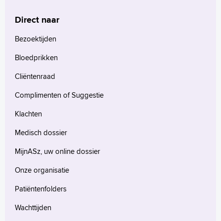
Direct naar
Homepage
Praktische informatie
Bezoektijden
Specialismen
Bloedprikken
Werken en leren
Cliëntenraad
Medewerkers
Contact
Complimenten of Suggestie
MijnASz
Klachten
Medisch dossier
MijnASz, uw online dossier
Onze organisatie
Verwijzers
Wetenschappelijk onderzoek
Patiëntenfolders
+
Tekstgrootte A
Wachttijden
Voorleesfunctie