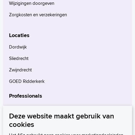
Wijzigingen doorgeven
Language
Zorgkosten en verzekeringen
Zoeken
English
Locaties
Français
Polski
Dordwijk
Türkçe
Sliedrecht
Arabisch
Zwijndrecht
GOED Ridderkerk
Professionals
Verwijzers
Deze website maakt gebruik van
Wetenschappelijk onderzoek
cookies
mProve. Verder in zorg.