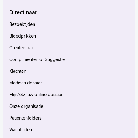
Direct naar
Homepage
Praktische informatie
Bezoektijden
Specialismen
Bloedprikken
Werken en leren
Cliëntenraad
Medewerkers
Contact
Complimenten of Suggestie
MijnASz
Klachten
Medisch dossier
MijnASz, uw online dossier
Onze organisatie
Verwijzers
Wetenschappelijk onderzoek
Patiëntenfolders
+
Tekstgrootte A
Wachttijden
Voorleesfunctie