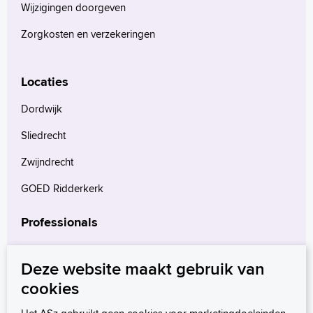
Wijzigingen doorgeven
Language
Zorgkosten en verzekeringen
Zoeken
English
Locaties
Français
Polski
Dordwijk
Türkçe
Sliedrecht
Arabisch
Zwijndrecht
GOED Ridderkerk
Professionals
Verwijzers
Deze website maakt gebruik van
Wetenschappelijk onderzoek
cookies
mProve. Verder in zorg.