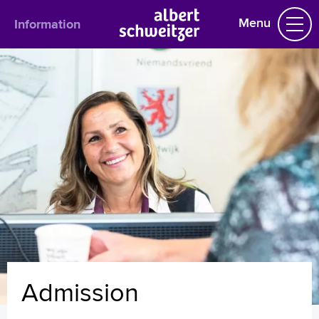
Menu
Information
Information
English
Admission
Outpatient department
Visiting hours
Route description
Français
Polski
Türkçe
Arabisch
Admission
Homepage