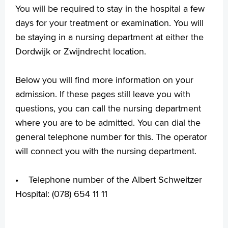
You will be required to stay in the hospital a few
Praktische informatie
days for your treatment or examination. You will
Specialismen
be staying in a nursing department at either the
Werken en leren
Dordwijk or Zwijndrecht location.
Medewerkers
Contact
Below you will find more information on your
MijnASz
admission. If these pages still leave you with
questions, you can call the nursing department
where you are to be admitted. You can dial the
general telephone number for this. The operator
Verwijzers
will connect you with the nursing department.
Wetenschappelijk onderzoek
• Telephone number of the Albert Schweitzer
+
Tekstgrootte A
Hospital: (078) 654 11 11
Voorleesfunctie
Language
Zoeken