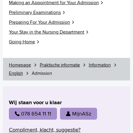
Making an Appointment for Your Admission
Preliminary Examinations
English
Français
Preparing For Your Admission
Polski
Your Stay in the Nursing Department
Türkçe
Going Home
Arabisch
Homepage
Praktische informatie
Information
English
Admission
Wij staan voor u klaar
078 654 11 11
MijnASz
Compliment, klacht, suggestie?