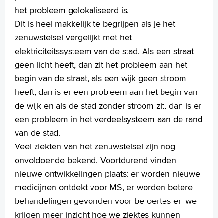
Verwijzers
het probleem gelokaliseerd is.
Wetenschappelijk onderzoek
Dit is heel makkelijk te begrijpen als je het
zenuwstelsel vergelijkt met het
+
Tekstgrootte A
elektriciteitssysteem van de stad. Als een straat
Voorleesfunctie
geen licht heeft, dan zit het probleem aan het
Language
begin van de straat, als een wijk geen stroom
Zoeken
heeft, dan is er een probleem aan het begin van
de wijk en als de stad zonder stroom zit, dan is er
English
een probleem in het verdeelsysteem aan de rand
Français
van de stad.
Polski
Veel ziekten van het zenuwstelsel zijn nog
Türkçe
onvoldoende bekend. Voortdurend vinden
Arabisch
nieuwe ontwikkelingen plaats: er worden nieuwe
medicijnen ontdekt voor MS, er worden betere
behandelingen gevonden voor beroertes en we
krijgen meer inzicht hoe we ziektes kunnen