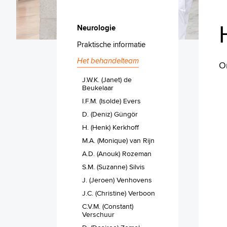
Neurologie
Praktische informatie
Het behandelteam
O
J.W.K. (Janet) de
Beukelaar
I.F.M. (Isolde) Evers
D. (Deniz) Güngör
H. (Henk) Kerkhoff
M.A. (Monique) van Rijn
A.D. (Anouk) Rozeman
S.M. (Suzanne) Silvis
J. (Jeroen) Venhovens
J.C. (Christine) Verboon
C.V.M. (Constant)
Verschuur