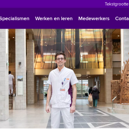
Tekstgrootte
English
Specialismen
Werken en leren
Medewerkers
Conta
Françai
Polski
Türkçe
Arabisc