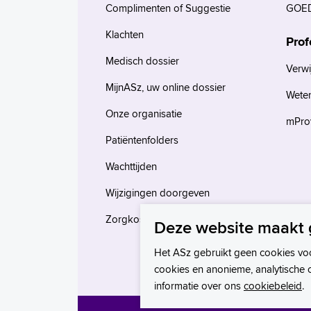
Complimenten of Suggestie
GOED
Klachten
Prof
Medisch dossier
Verwi
MijnASz, uw online dossier
Wete
Onze organisatie
mProv
Patiëntenfolders
Wachttijden
Wijzigingen doorgeven
Zorgkosten en verzekeringen
Deze website maakt 
Het ASz gebruikt geen cookies vo
cookies en anonieme, analytische 
informatie over ons
cookiebeleid
.