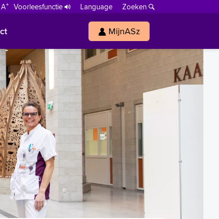
+
 A
Voorleesfunctie
Language
Zoeken
ct
MijnASz
s
h