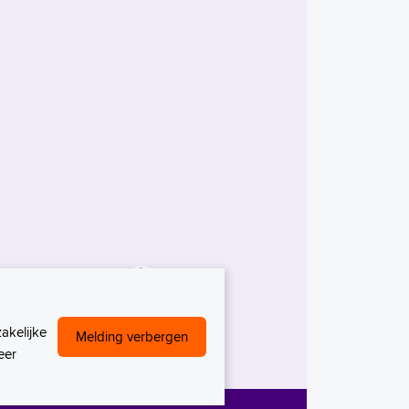
akelijke
Melding verbergen
eer