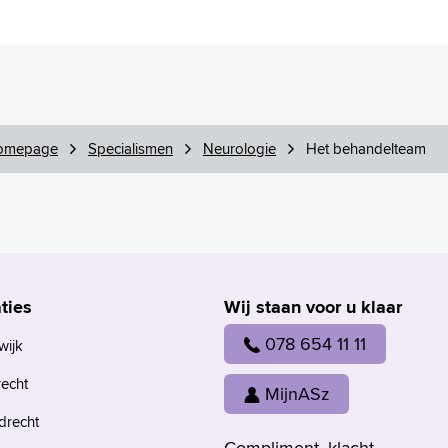
omepage
Specialismen
Neurologie
Het behandelteam
ties
Wij staan voor u klaar
078 654 11 11
wijk
recht
MijnASz
drecht
Compliment, klacht,