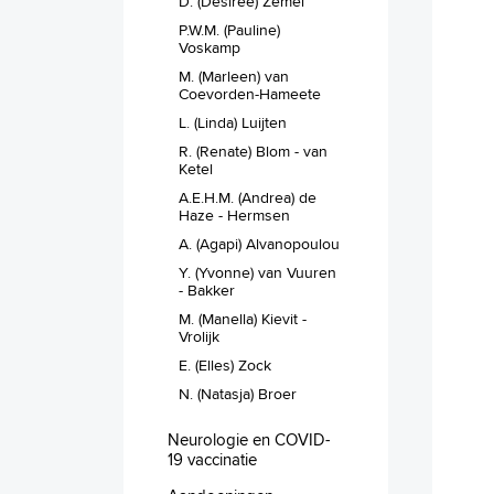
D. (Desiree) Zemel
P.W.M. (Pauline)
Voskamp
M. (Marleen) van
Coevorden-Hameete
L. (Linda) Luijten
R. (Renate) Blom - van
Ketel
A.E.H.M. (Andrea) de
Haze - Hermsen
A. (Agapi) Alvanopoulou
Y. (Yvonne) van Vuuren
- Bakker
M. (Manella) Kievit -
Vrolijk
E. (Elles) Zock
N. (Natasja) Broer
Neurologie en COVID-
19 vaccinatie