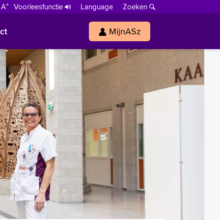
+
 A
Voorleesfunctie
Language
Zoeken
ct
MijnASz
s
h