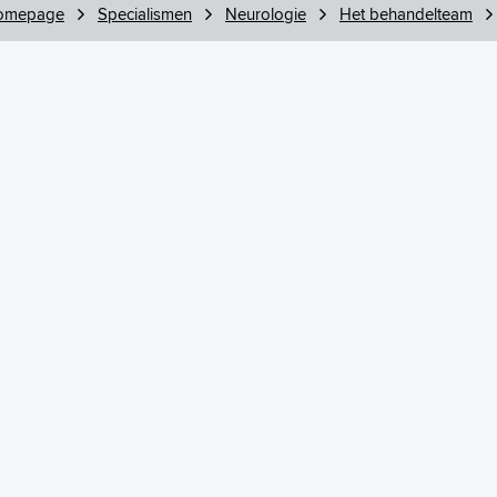
omepage
Specialismen
Neurologie
Het behandelteam