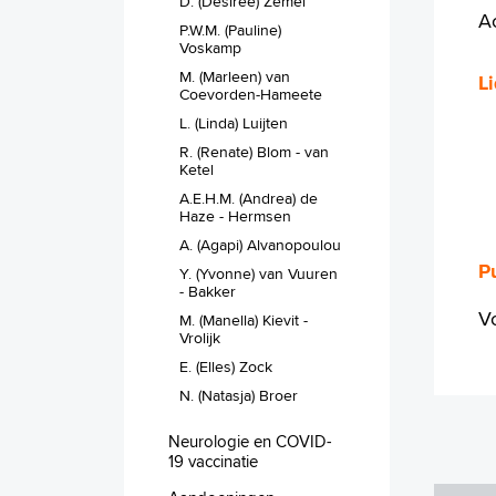
D. (Desiree) Zemel
A
P.W.M. (Pauline)
Voskamp
M. (Marleen) van
L
Coevorden-Hameete
L. (Linda) Luijten
R. (Renate) Blom - van
Ketel
A.E.H.M. (Andrea) de
Haze - Hermsen
A. (Agapi) Alvanopoulou
Pu
Y. (Yvonne) van Vuuren
- Bakker
Vo
M. (Manella) Kievit -
Vrolijk
E. (Elles) Zock
N. (Natasja) Broer
Neurologie en COVID-
19 vaccinatie