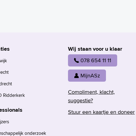
ties
Wij staan voor u klaar
078 654 11 11
wijk
recht
MijnASz
drecht
Compliment, klacht,
 Ridderkerk
suggestie?
essionals
Stuur een kaartje en doneer
jzers
nschappelijk onderzoek