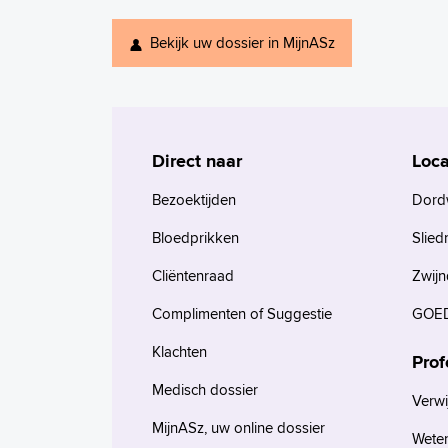
Bekijk uw dossier in MijnASz
Direct naar
Loca
Bezoektijden
Dord
Bloedprikken
Slied
Cliëntenraad
Zwijn
Complimenten of Suggestie
GOED
Klachten
Prof
Medisch dossier
Verwi
MijnASz, uw online dossier
Wete