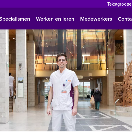
Tekstgrootte
English
Specialismen
Werken en leren
Medewerkers
Conta
Françai
Polski
Türkçe
Arabisc