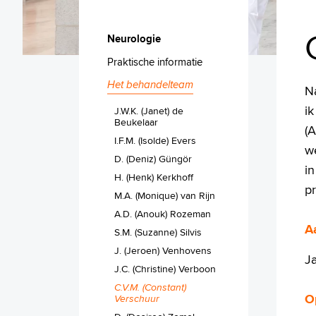
Neurologie
Praktische informatie
Het behandelteam
N
i
J.W.K. (Janet) de
Beukelaar
(
I.F.M. (Isolde) Evers
w
D. (Deniz) Güngör
in
H. (Henk) Kerkhoff
p
M.A. (Monique) van Rijn
A.D. (Anouk) Rozeman
A
S.M. (Suzanne) Silvis
J. (Jeroen) Venhovens
J
J.C. (Christine) Verboon
C.V.M. (Constant)
O
Verschuur