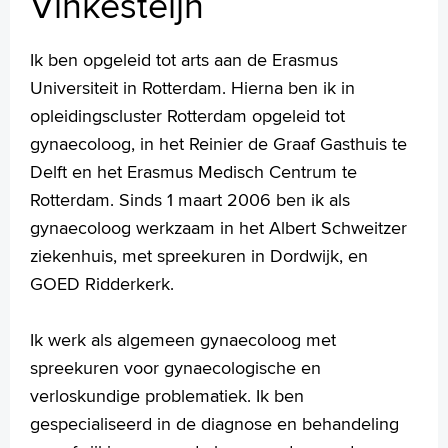
Vinkesteijn
M.Y. (Matthieu) van der Vlist
N.M.A. (Nick) van der Hoeven
L. (Laura) Benschop
Ik ben opgeleid tot arts aan de Erasmus
Universiteit in Rotterdam. Hierna ben ik in
Eerste consult bij gynaecoloog
opleidingscluster Rotterdam opgeleid tot
Aandoeningen, onderzoeken en behandelingen
gynaecoloog, in het Reinier de Graaf Gasthuis te
Onderzoeken
Wachttijden
Delft en het Erasmus Medisch Centrum te
Folders
Rotterdam. Sinds 1 maart 2006 ben ik als
gynaecoloog werkzaam in het Albert Schweitzer
ziekenhuis, met spreekuren in Dordwijk, en
Homepage
GOED Ridderkerk.
Praktische informatie
Specialismen
Ik werk als algemeen gynaecoloog met
Werken en leren
spreekuren voor gynaecologische en
Medewerkers
verloskundige problematiek. Ik ben
Contact
gespecialiseerd in de diagnose en behandeling