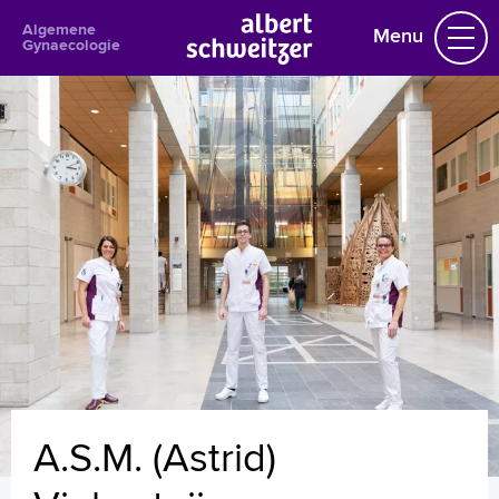
Algemene
Menu
Gynaecologie
Algemene Gynaecologie
Praktische informatie
Het behandelteam
M. (Myrthe) Bandell
M.E. (Marieke) den Hartog
G.C.R. (Gretel) van Hoecke
H.G.M. (Marieke) Rijnsaardt-Lukassen
S. (Sandra) Stekelenburg - de Vos
N.B. (Nikkie) Swarte-Houbolt
A.S. (Albert) Tjalsma
L.C.A. (Rianne) Vink-van Os
A.S.M. (Astrid) Vinkesteijn
A.S.M. (Astrid)
S. (Sabina) de Weerd
G.M. (Gatske) Nieuwenhuyzen-de Boer