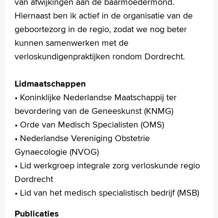
van afwijkingen aan de baarmoedermond.
MijnASz
Hiernaast ben ik actief in de organisatie van de
geboortezorg in de regio, zodat we nog beter
kunnen samenwerken met de
verloskundigenpraktijken rondom Dordrecht.
Verwijzers
Wetenschappelijk onderzoek
Lidmaatschappen
• Koninklijke Nederlandse Maatschappij ter
+
Tekstgrootte A
bevordering van de Geneeskunst (KNMG)
Voorleesfunctie
• Orde van Medisch Specialisten (OMS)
Language
• Nederlandse Vereniging Obstetrie
Zoeken
Gynaecologie (NVOG)
English
• Lid werkgroep integrale zorg verloskunde regio
Français
Dordrecht
Polski
• Lid van het medisch specialistisch bedrijf (MSB)
Türkçe
Publicaties
Arabisch