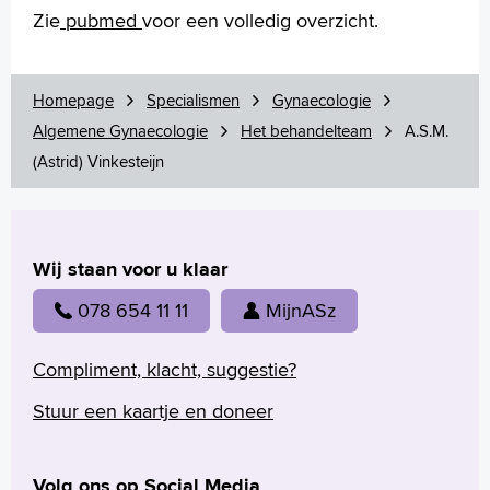
Zie
pubmed
voor een volledig overzicht.
Homepage
Specialismen
Gynaecologie
Algemene Gynaecologie
Het behandelteam
A.S.M.
(Astrid) Vinkesteijn
Wij staan voor u klaar
078 654 11 11
MijnASz
Compliment, klacht, suggestie?
Stuur een kaartje en doneer
Volg ons op Social Media