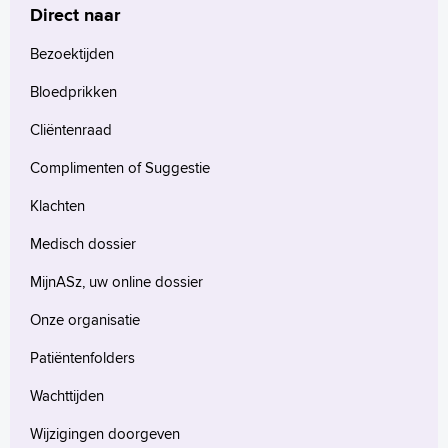
waarschijnlijk gemakkelijker bij.
Direct naar
Hoe beter u uw onderlichaam kunt
Bezoektijden
ontspannen, hoe minder u het
onderzoek zult voelen. Er bestaan
Bloedprikken
verschillende ontspanningsoefeningen
Cliëntenraad
van de bekkenbodemspieren. Lees ze
Complimenten of Suggestie
eens door en oefen thuis alvast
een keer.
Klachten
Ga vlak voor het onderzoek altijd eerst
Medisch dossier
nog even plassen. Een lege blaas
MijnASz, uw online dossier
maakt het onderzoek een stuk
comfortabeler.
Onze organisatie
Tijdens het onderzoek moet u
Patiëntenfolders
uw onderkleding uittrekken. Als u wilt
kunt u daar rekening mee houden,
Wachttijden
door bijvoorbeeld een rok te dragen.
Wijzigingen doorgeven