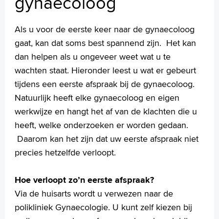
gynaecoloog
Werken en leren
Medewerkers
Als u voor de eerste keer naar de gynaecoloog
Contact
gaat, kan dat soms best spannend zijn. Het kan
MijnASz
dan helpen als u ongeveer weet wat u te
wachten staat. Hieronder leest u wat er gebeurt
tijdens een eerste afspraak bij de gynaecoloog.
Natuurlijk heeft elke gynaecoloog en eigen
werkwijze en hangt het af van de klachten die u
Verwijzers
heeft, welke onderzoeken er worden gedaan.
Wetenschappelijk onderzoek
Daarom kan het zijn dat uw eerste afspraak niet
+
Tekstgrootte A
precies hetzelfde verloopt.
Voorleesfunctie
Language
Hoe verloopt zo’n eerste afspraak?
Zoeken
Via de huisarts wordt u verwezen naar de
polikliniek Gynaecologie. U kunt zelf kiezen bij
English