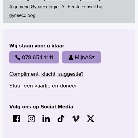
de doktersassistente. Hieronder leest
Algemene Gynaecologie
Eerste consult bij
u verschillende tips om het inwendige
gynaecoloog
onderzoek prettiger te laten verlopen:
Als u wilt dat een vrouw het onderzoek
doet, omdat u zich daar prettiger bij
Wij staan voor u klaar
voelt, kun u dit bij het maken van de
078 654 11 11
MijnASz
afspraak aangeven.
U mag iemand meenemen,
Compliment, klacht, suggestie?
bijvoorbeeld een partner of vriendin.
Stuur een kaartje en doneer
Dat maakt zo'n eerste bezoek al wat
minder spannend.
Maak de afspraak op een dag dat u
Volg ons op Social Media
niet ongesteld bent. Voor de
gynaecoloog maakt het meestal niet
veel uit, maar u voelt zich er