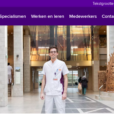
Tekstgrootte
English
Specialismen
Werken en leren
Medewerkers
Conta
Françai
Polski
Türkçe
Arabisc