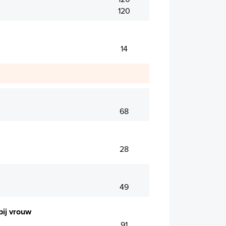
120
14
68
28
49
bij vrouw
91