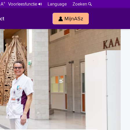
+
 A
Voorleesfunctie
Language
Zoeken
ct
MijnASz
s
h