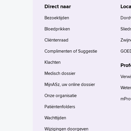
Direct naar
Loca
Bezoektijden
Dord
Bloedprikken
Slied
Cliëntenraad
Zwijn
Complimenten of Suggestie
GOED
Klachten
Prof
Medisch dossier
Verwi
MijnASz, uw online dossier
Wete
Onze organisatie
mProv
Patiëntenfolders
Wachttijden
Wijzigingen doorgeven