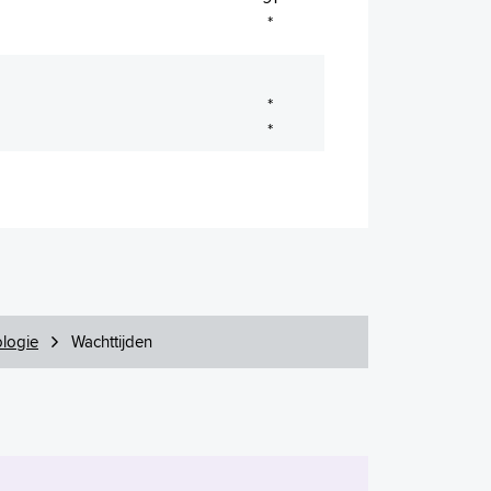
*
*
*
logie
Wachttijden