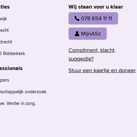
ties
Wij staan voor u klaar
078 654 11 11
wijk
recht
MijnASz
drecht
Compliment, klacht,
 Ridderkerk
suggestie?
essionals
Stuur een kaartje en doneer
jzers
nschappelijk onderzoek
e. Verder in zorg.