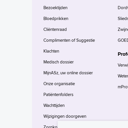
Bezoektijden
Dord
Bloedprikken
Slied
Cliëntenraad
Zwijn
Complimenten of Suggestie
GOED
Klachten
Prof
Medisch dossier
Verwi
MijnASz, uw online dossier
Wete
Onze organisatie
mProv
Patiëntenfolders
Wachttijden
Wijzigingen doorgeven
Zorgkosten en verzekeringen