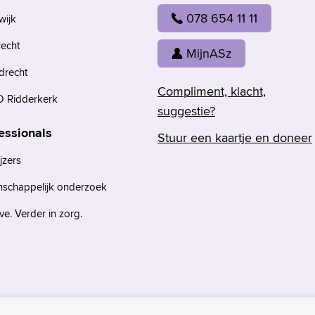
078 654 11 11
wijk
recht
MijnASz
drecht
Compliment, klacht,
 Ridderkerk
suggestie?
essionals
Stuur een kaartje en doneer
jzers
nschappelijk onderzoek
e. Verder in zorg.