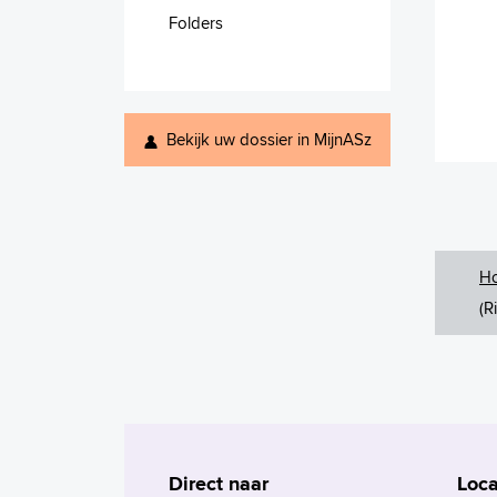
Folders
Bekijk uw dossier in MijnASz
H
(R
Direct naar
Loca