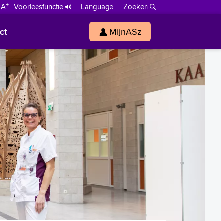
+
 A
Voorleesfunctie
Language
Zoeken
ct
MijnASz
s
h