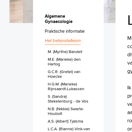
Algemene
Gynaecologie
Praktische informatie
Mi
Het behandelteam
co
M. (Myrthe) Bandell
di
M.E. (Marieke) den
va
Hartog
g
G.C.R. (Gretel) van
Hoecke
H.G.M. (Marieke)
I
Rijnsaardt-Lukassen
pr
S. (Sandra)
Stekelenburg - de Vos
v
N.B. (Nikkie) Swarte-
aa
Houbolt
r
A.S. (Albert) Tjalsma
on
L.C.A. (Rianne) Vink-van