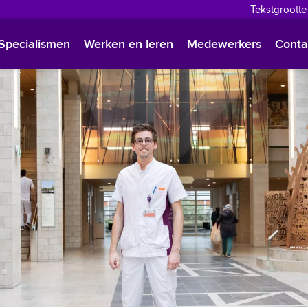
Tekstgrootte
English
Specialismen
Werken en leren
Medewerkers
Conta
Françai
Polski
Türkçe
Arabisc