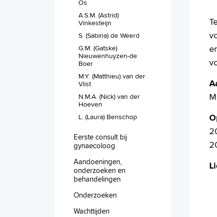
Os
A.S.M. (Astrid)
Te
Vinkesteijn
v
S. (Sabina) de Weerd
en
G.M. (Gatske)
Nieuwenhuyzen-de
v
Boer
M.Y. (Matthieu) van der
A
Vlist
M
N.M.A. (Nick) van der
Hoeven
O
L. (Laura) Benschop
2
Eerste consult bij
2
gynaecoloog
Aandoeningen,
L
onderzoeken en
behandelingen
Onderzoeken
Wachttijden