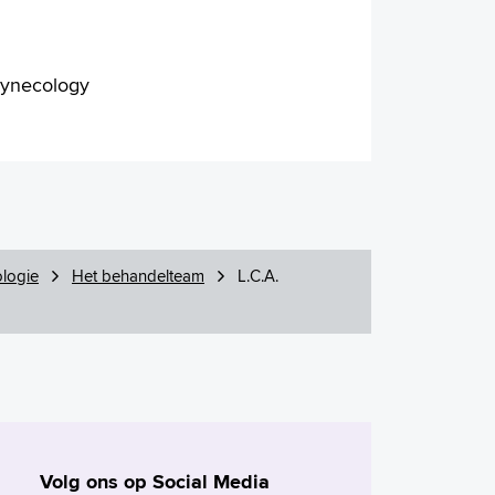
 Gynecology
logie
Het behandelteam
L.C.A.
Volg ons op Social Media