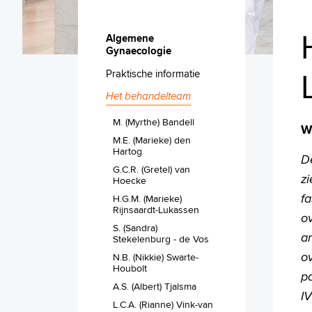
Algemene
Gynaecologie
Praktische informatie
Het behandelteam
M. (Myrthe) Bandell
W
M.E. (Marieke) den
Hartog
D
G.C.R. (Gretel) van
z
Hoecke
fa
H.G.M. (Marieke)
Rijnsaardt-Lukassen
o
S. (Sandra)
an
Stekelenburg - de Vos
o
N.B. (Nikkie) Swarte-
Houbolt
pa
A.S. (Albert) Tjalsma
I
L.C.A. (Rianne) Vink-van