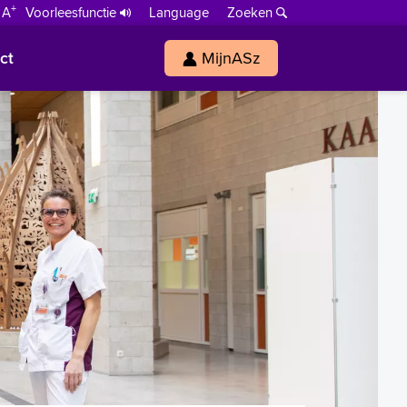
+
 A
Voorleesfunctie
Language
Zoeken
ct
MijnASz
s
h