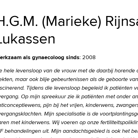
H.G.M. (Marieke) Rijns
Lukassen
erkzaam als gynaecoloog sinds
:
2008
e hele levensloop van de vrouw met de daarbij horend
iekten, maar ook blije gebeurtenissen als de geboorte va
scinerend. Tijdens die levensloop begeleid ik patiënten va
vergang. Op mijn spreekuur zie ik patiënten met onder a
ticonceptiewens, pijn bij het vrijen, kinderwens, zwange
vergangsklachten. Mijn specialisatie is de voortplanting
ren met kinderwens. Wij voeren op onze fertiliteitspolikli
VF behandelingen uit. Mijn aandachtsgebied is ook het b