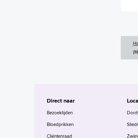
H
(M
Direct naar
Loca
Bezoektijden
Dord
Bloedprikken
Slied
Cliëntenraad
Zwijn