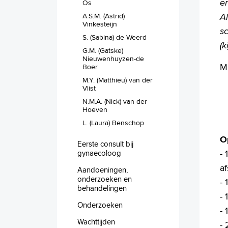
e
Os
Al
A.S.M. (Astrid)
Vinkesteijn
sc
S. (Sabina) de Weerd
(k
G.M. (Gatske)
Nieuwenhuyzen-de
Mi
Boer
M.Y. (Matthieu) van der
Vlist
N.M.A. (Nick) van der
Hoeven
L. (Laura) Benschop
O
Eerste consult bij
-
gynaecoloog
af
Aandoeningen,
onderzoeken en
-
behandelingen
- 
Onderzoeken
- 
Wachttijden
-