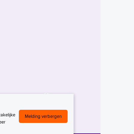
akelijke
Melding verbergen
eer