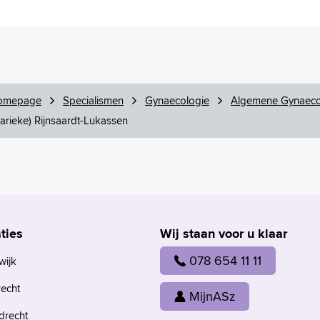
omepage
Specialismen
Gynaecologie
Algemene Gynaeco
arieke) Rijnsaardt-Lukassen
ties
Wij staan voor u klaar
078 654 11 11
wijk
recht
MijnASz
drecht