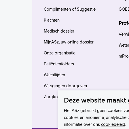
Complimenten of Suggestie
GOED
Klachten
Prof
Medisch dossier
Verwi
MijnASz, uw online dossier
Wete
Onze organisatie
mProv
Patiëntenfolders
Wachttijden
Wijzigingen doorgeven
Zorgkosten en verzekeringen
Deze website maakt 
Het ASz gebruikt geen cookies vo
cookies en anonieme, analytische 
informatie over ons
cookiebeleid
.