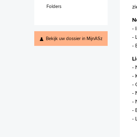
z
Folders
N
- 
-
Bekijk uw dossier in MijnASz
-
L
-
-
-
-
-
-
- 