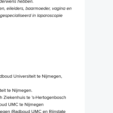
nderwens hebben.
en, eileiders, baarmoeder, vagina en
gespecialiseerd in laparoscopie
boud Universiteit te Nijmegen,
eit te Nijmegen.
ch Ziekenhuis te ’s-Hertogenbosch
adboud UMC te Nijmegen
jmegen (Radboud UMC en Rijnstate