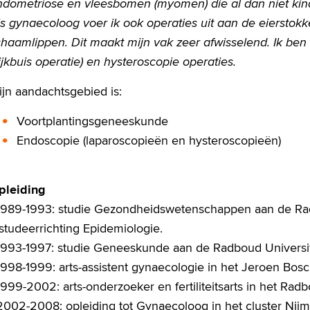
ndometriose en vleesbomen (myomen) die al dan niet ki
s gynaecoloog voer ik ook operaties uit aan de eierstokk
haamlippen. Dit maakt mijn vak zeer afwisselend. Ik ben 
ijkbuis operatie) en hysteroscopie operaties.
jn aandachtsgebied is:
Voortplantingsgeneeskunde
Endoscopie (laparoscopieën en hysteroscopieën)
pleiding
 1989-1993: studie Gezondheidswetenschappen aan de Rad
studeerrichting Epidemiologie.
 1993-1997: studie Geneeskunde aan de Radboud Universit
1998-1999: arts-assistent gynaecologie in het Jeroen Bos
1999-2002: arts-onderzoeker en fertiliteitsarts in het R
 2002-2008: opleiding tot Gynaecoloog in het cluster Ni