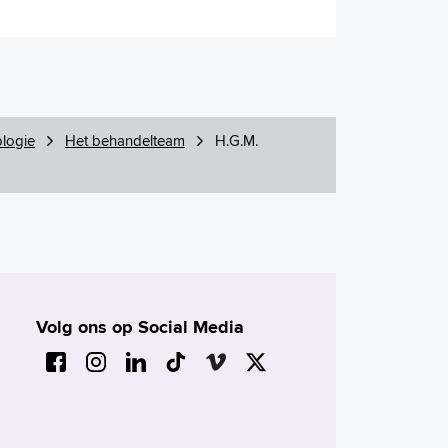
logie
Het behandelteam
H.G.M.
Volg ons op Social Media