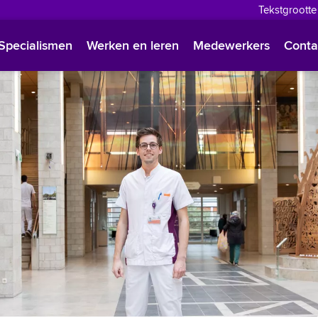
Tekstgrootte
English
Specialismen
Werken en leren
Medewerkers
Conta
Françai
Polski
Türkçe
Arabisc