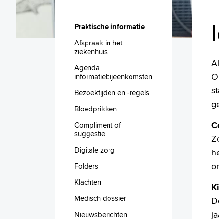
Praktische informatie
Afspraak in het
ziekenhuis
Al
Agenda
O
informatiebijeenkomsten
st
Bezoektijden en -regels
g
Bloedprikken
C
Compliment of
suggestie
Z
Digitale zorg
he
on
Folders
Klachten
K
Medisch dossier
De
j
Nieuwsberichten