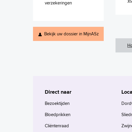
Vo
verzekeringen
Bekijk uw dossier in MijnASz
H
Direct naar
Loca
Bezoektijden
Dord
Bloedprikken
Slied
Cliëntenraad
Zwijn