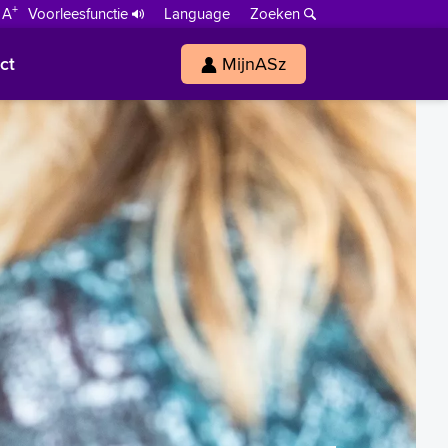
+
 A
Voorleesfunctie
Language
Zoeken
ct
MijnASz
s
h