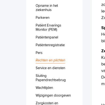
zo
Opname in het
ziekenhuis
le
Z
Parkeren
Patiënt Ervarings
S
Monitor (PEM)
H
Patiëntenpanel
bi
Patiëntenregistratie
Z
Pers
Ku
Rechten en plichten
be
Service en diensten
v
Sluiting
De
Papendrechtsebrug
m
Wachttijden
Wijzigingen doorgeven
Zorgkosten en