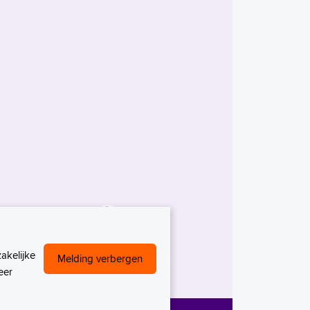
akelijke
Melding verbergen
eer