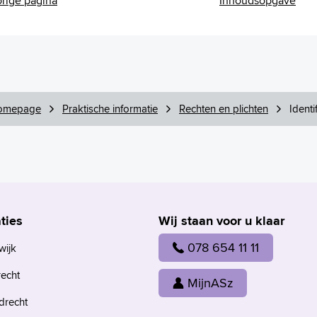
rige pagina
Inhoudsopgave
omepage
Praktische informatie
Rechten en plichten
Identi
ties
Wij staan voor u klaar
078 654 11 11
wijk
recht
MijnASz
drecht