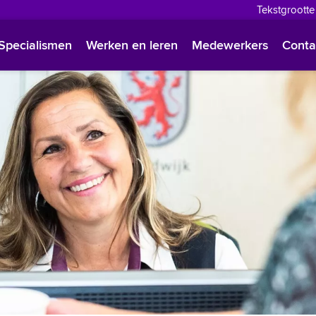
Tekstgrootte
English
Specialismen
Werken en leren
Medewerkers
Conta
Françai
Polski
Türkçe
Arabisc