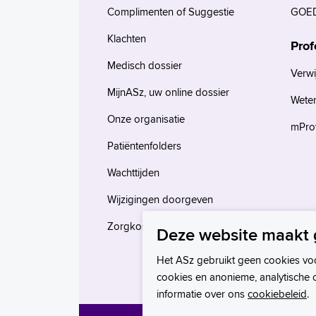
Complimenten of Suggestie
GOED
Klachten
Prof
Medisch dossier
Verwi
MijnASz, uw online dossier
Wete
Onze organisatie
mProv
Patiëntenfolders
Wachttijden
Wijzigingen doorgeven
Zorgkosten en verzekeringen
Deze website maakt 
Het ASz gebruikt geen cookies vo
cookies en anonieme, analytische 
informatie over ons
cookiebeleid
.