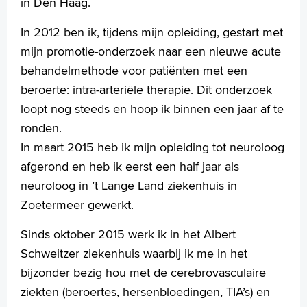
in Den Haag.
In 2012 ben ik, tijdens mijn opleiding, gestart met
Homepage
mijn promotie-onderzoek naar een nieuwe acute
Praktische informatie
behandelmethode voor patiënten met een
Specialismen
beroerte: intra-arteriële therapie. Dit onderzoek
Werken en leren
loopt nog steeds en hoop ik binnen een jaar af te
Medewerkers
ronden.
Contact
In maart 2015 heb ik mijn opleiding tot neuroloog
afgerond en heb ik eerst een half jaar als
MijnASz
neuroloog in ’t Lange Land ziekenhuis in
Zoetermeer gewerkt.
Sinds oktober 2015 werk ik in het Albert
Schweitzer ziekenhuis waarbij ik me in het
Verwijzers
bijzonder bezig hou met de cerebrovasculaire
Wetenschappelijk onderzoek
ziekten (beroertes, hersenbloedingen, TIA’s) en
+
Tekstgrootte A