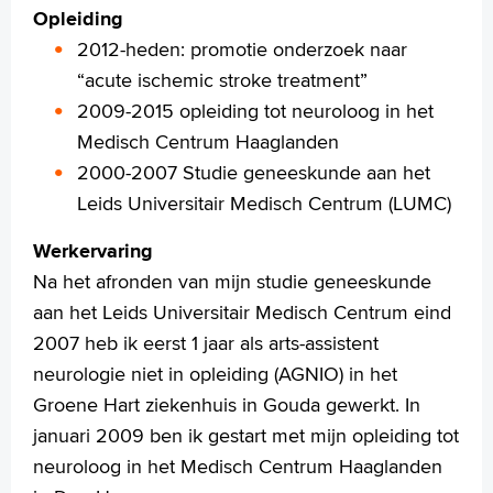
Annelotte
Opleiding
Annemieke
2012-heden: promotie onderzoek naar
Pauline
“acute ischemic stroke treatment”
Arco
2009-2015 opleiding tot neuroloog in het
Marcella
Medisch Centrum Haaglanden
Esther
Dian
2000-2007 Studie geneeskunde aan het
Anette
Leids Universitair Medisch Centrum (LUMC)
Lis
Esra
Werkervaring
Irene
Na het afronden van mijn studie geneeskunde
aan het Leids Universitair Medisch Centrum eind
Onderzoek en behandeling
2007 heb ik eerst 1 jaar als arts-assistent
Download onze app
Uw dossier inzien?
neurologie niet in opleiding (AGNIO) in het
Contact
Groene Hart ziekenhuis in Gouda gewerkt. In
Wachttijden
januari 2009 ben ik gestart met mijn opleiding tot
Folders
neuroloog in het Medisch Centrum Haaglanden
Handige links