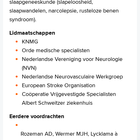
slaapgeneeskunde (slapeloosheid,
Voorleesfunctie
slaapwandelen, narcolepsie, rusteloze benen
Language
syndroom).
Zoeken
Lidmaatschappen
English
KNMG
Français
Orde medische specialisten
Polski
Nederlandse Vereniging voor Neurologie
Türkçe
(NVN)
Arabisch
Nederlandse Neurovasculaire Werkgroep
European Stroke Organisation
Coöperatie Vrijgevestigde Specialisten
Albert Schweitzer ziekenhuis
Eerdere voordrachten
Rozeman AD, Wermer MJH, Lycklama à