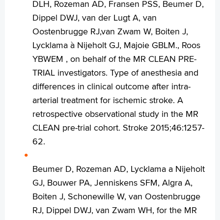
DLH, Rozeman AD, Fransen PSS, Beumer D,
Dippel DWJ, van der Lugt A, van
Oostenbrugge RJ,van Zwam W, Boiten J,
Lycklama à Nijeholt GJ, Majoie GBLM., Roos
YBWEM , on behalf of the MR CLEAN PRE-
TRIAL investigators. Type of anesthesia and
differences in clinical outcome after intra-
arterial treatment for ischemic stroke. A
retrospective observational study in the MR
CLEAN pre-trial cohort. Stroke 2015;46:1257-
62.
Beumer D, Rozeman AD, Lycklama a Nijeholt
GJ, Bouwer PA, Jenniskens SFM, Algra A,
Boiten J, Schonewille W, van Oostenbrugge
RJ, Dippel DWJ, van Zwam WH, for the MR