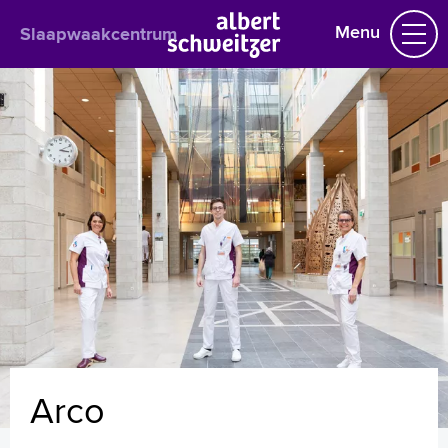
Menu
Slaapwaakcentrum
Slaapwaakcentrum
Praktische informatie
Het behandelteam
W.J.B. (Wouter) Blox
A.J.G. (Alexia) Magro-Meli
V.H. (Virginie) Meuleman-van Waning
A.D. (Anouk) Rozeman
J.C. (Christine) Verboon
M.O.W. (Mark) Friebel
C.H.M. (Cathelijne) Verhoeven – van Wettum
A. (Anneleen) van Nieuwenhuijzen
G.M. (Gabriël) Eshuis
Arco
Koen
Winnie