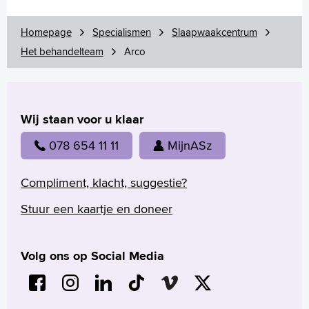
Annelotte
Annemieke
Homepage
Specialismen
Slaapwaakcentrum
Pauline
Het behandelteam
Arco
Arco
Marcella
Esther
Dian
Wij staan voor u klaar
Anette
Lis
078 654 11 11
MijnASz
Esra
Irene
Compliment, klacht, suggestie?
Onderzoek en behandeling
Stuur een kaartje en doneer
Download onze app
Uw dossier inzien?
Contact
Volg ons op Social Media
Wachttijden
Folders
Handige links