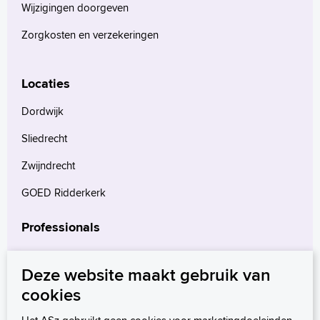
Wijzigingen doorgeven
Voorleesfunctie
Zorgkosten en verzekeringen
Language
Zoeken
Locaties
English
Français
Dordwijk
Polski
Sliedrecht
Türkçe
Zwijndrecht
Arabisch
GOED Ridderkerk
Professionals
Verwijzers
Deze website maakt gebruik van
Wetenschappelijk onderzoek
cookies
mProve. Verder in zorg.