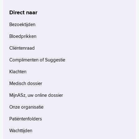
Direct naar
Homepage
Bezoektijden
Praktische informatie
Bloedprikken
Specialismen
Werken en leren
Cliëntenraad
Medewerkers
Complimenten of Suggestie
Contact
Klachten
MijnASz
Medisch dossier
MijnASz, uw online dossier
Onze organisatie
Verwijzers
Patiëntenfolders
Wetenschappelijk onderzoek
Wachttijden
+
Tekstgrootte A